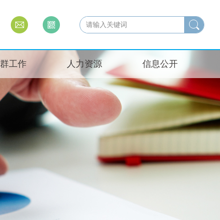
群工作
人力资源
信息公开