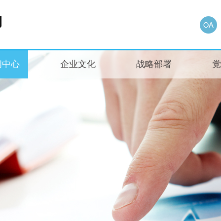
闻中心
企业文化
战略部署
党