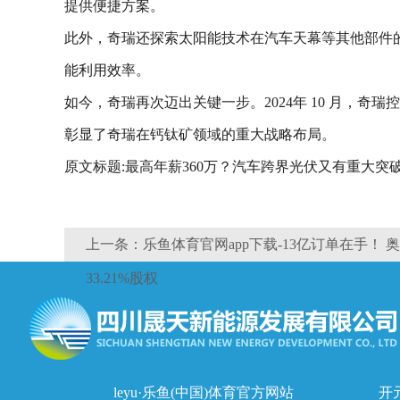
提供便捷方案。
此外，奇瑞还探索太阳能技术在汽车天幕等其他部件
能利用效率。
如今，奇瑞再次迈出关键一步。2024年 10 月
彰显了奇瑞在钙钛矿领域的重大战略布局。
原文标题:最高年薪360万？汽车跨界光伏又有重大突
上一条：乐鱼体育官网app下载-13亿订单在手！
33.21%股权
leyu·乐鱼(中国)体育官方网站
开元