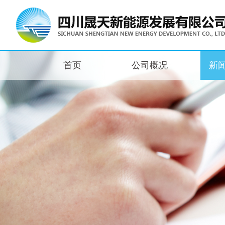
首页
公司概况
新