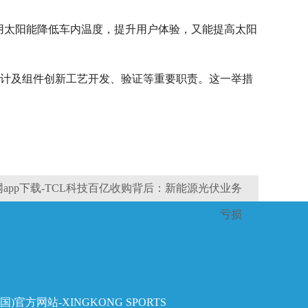
用太阳能降低车内温度，提升用户体验，又能提高太阳
构设计及组件创新工艺开发、验证等重要职责。这一举措
app下载-TCL科技百亿收购背后：新能源光伏业务
亏损
国)官方网站-XINGKONG SPORTS