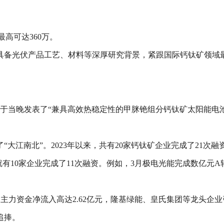
最高可达360万。
具备光伏产品工艺、材料等深厚研究背景，紧跟国际钙钛矿领域
就于当晚发表了“兼具高效热稳定性的甲脒铯组分钙钛矿太阳能电
大江南北”。2023年以来，共有20家钙钛矿企业完成了21次融
就有10家企业完成了11次融资。例如，3月极电光能完成数亿元A
78%，主力资金净流入高达2.62亿元，隆基绿能、皇氏集团等龙
追捧。