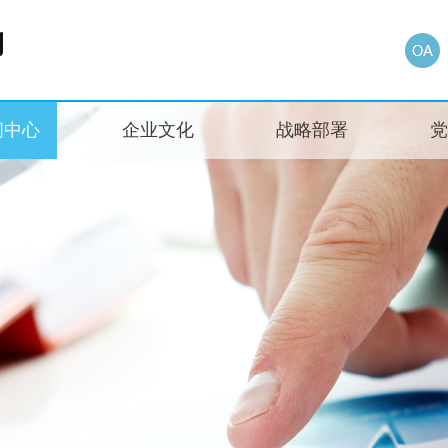
闻中心
企业文化
战略部署
党