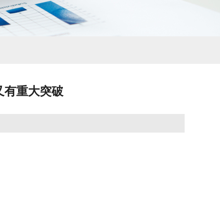
伏又有重大突破