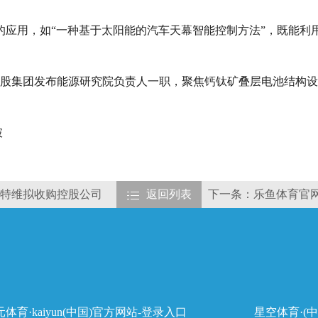
的应用，如“一种基于太阳能的汽车天幕智能控制方法”，既能利
，奇瑞控股集团发布能源研究院负责人一职，聚焦钙钛矿叠层电池结
破
 奥特维拟收购控股公司
返回列表
下一条：乐鱼体育官网
体育·kaiyun(中国)官方网站-登录入口
星空体育·(中