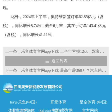
现。
此外，2024年上半年，奥特维新签订单62.85亿元（含
税），同比增长8.74%；截至6月末，其在手订单143.41亿元
（含税），同比增长41.11%。
上一条：乐鱼体育官网app下载-上半年亏损12亿，双良节能资产负债率突破80%，短期借款再增25亿
返回列表
下一条：乐鱼体育官网app下载-最高年薪360万？汽车跨界光伏又有重大突破
leyu·乐鱼(中国)
开元体育
星空体育·(中国)
体育官方网站
南宫28NG(体
·kaiyun(中国)官方网
下载专区
官方网站-