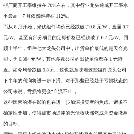
些厂商开工率维持在 70%左右，其中行业龙头通威开工率水
平最高，7 月依然维持在 112%。
而从 8 月开始，光伏组件均价已经跌破了0.8 元/W，直逼 0.7
元/W。甚至有部分项目的定标价格已经跌破了 0.7 元/W。回
顾上半年，组件七大龙头公司中，出货单价最低的是天合光
能，为 0.884 元/W，其他多数公司的出货单价都在 1 元附
近。如今均价跌破 0.8 元，这也就意味着这些组件龙头公司
下半年的利润将进一步下滑。对于那些已经处于亏损状态的
公司来说，亏损将更会“血流不止”。
这些因素的潜在影响也在进一步加深投资者的焦虑。诸多不
确定性叠加，使得被市场追捧的光伏板块骤然成为资金撤离
的目标。