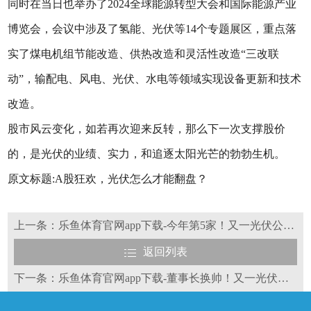
同时在当日也举办了2024全球能源转型大会和国际能源产业
博览会，会议中涉及了氢能、光伏等14个专题展区，重点落
实了煤电机组节能改造、供热改造和灵活性改造“三改联
动”，输配电、风电、光伏、水电等领域实现设备更新和技术
改造。
股市风云变化，如若再次迎来反转，那么下一次支撑股价
的，是光伏的业绩、实力，和追逐太阳光芒的勃勃生机。
原文标题:A股狂欢，光伏怎么才能翻盘？
上一条：乐鱼体育官网app下载-今年第5家！又一光伏公司正式退市
返回列表
下一条：乐鱼体育官网app下载-董事长换帅！又一光伏企业高层大调整