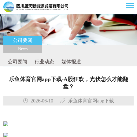
公司要闻
News
公司要闻
行业动态
媒体报道
乐鱼体育官网app下载-A股狂欢，光伏怎么才能翻
盘？
2026-06-10
乐鱼体育官网app下载