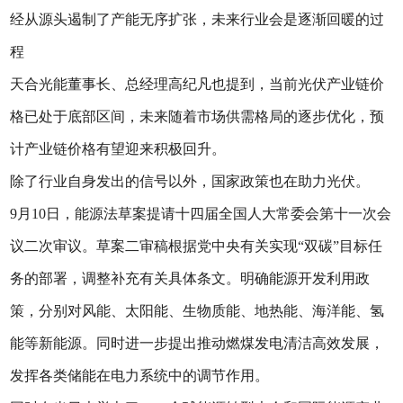
经从源头遏制了产能无序扩张，未来行业会是逐渐回暖的过
程
天合光能董事长、总经理高纪凡也提到，当前光伏产业链价
格已处于底部区间，未来随着市场供需格局的逐步优化，预
计产业链价格有望迎来积极回升。
除了行业自身发出的信号以外，国家政策也在助力光伏。
9月10日，能源法草案提请十四届全国人大常委会第十一次会
议二次审议。草案二审稿根据党中央有关实现“双碳”目标任
务的部署，调整补充有关具体条文。明确能源开发利用政
策，分别对风能、太阳能、生物质能、地热能、海洋能、氢
能等新能源。同时进一步提出推动燃煤发电清洁高效发展，
发挥各类储能在电力系统中的调节作用。