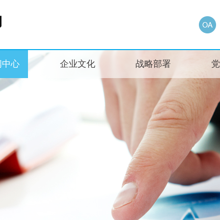
闻中心
企业文化
战略部署
党