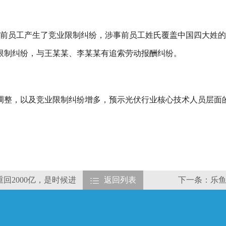
3名前员工产生了竞业限制纠纷，涉事前员工姓氏覆盖中国四大姓的
业限制纠纷，与王某某、李某某有追索劳动报酬纠纷。
调整，以及竞业限制纠纷增多，预示光伏行业核心技术人员层面的
重回2000亿，是时候进
返回列表
下一条：乐鱼体