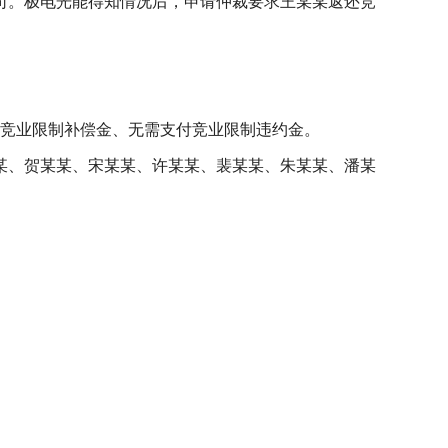
料公司。极电光能得知情况后，申请仲裁要求王某某返还竞
还竞业限制补偿金、无需支付竞业限制违约金。
某、贺某某、宋某某、许某某、裴某某、朱某某、潘某