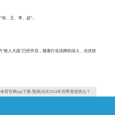
“张、王、李、赵”。
“抢人大战”已经开启，随着行业洗牌的深入，光伏技
育官网app下载-预测|光伏2024年四季度迎拐点？