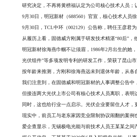
研究决定，不再将黄榜福认定为公司核心技术人员；
9月30日，明冠新材（688560）官宣，核心技术
9月30日，TCL中环（002129）公告称，聘任王
从履历上看，固德威方刚属于研发技术精湛“80后”，
明冠新材徐海燕巾帼不让须眉，1986年2月出生的她
光伏组件”等多项发明专利的研发工作，荣获了昆山
按年龄来推测，方刚和徐海燕远未到退休年龄，从各
我们注意到，在固德威和明冠新材的人事调整公告中
但接连两大光伏上市公司有核心技术人员离职，表明
同时，这也给行业一点启示。光伏企业要留住人才，
现实中，前员工与老东家因竞业限制协议闹翻的案例也
爱企查显示，无锡极电光能与前技术人员王某某之间