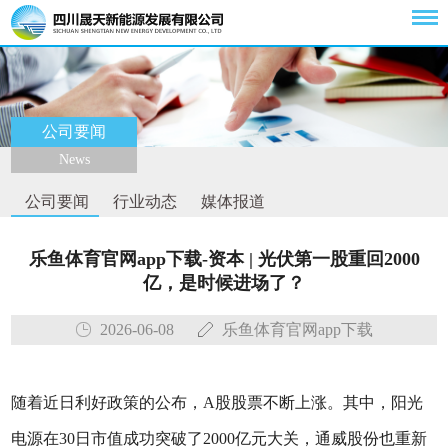
公司要闻
News
公司要闻
行业动态
媒体报道
乐鱼体育官网app下载-资本 | 光伏第一股重回2000
亿，是时候进场了？
2026-06-08
乐鱼体育官网app下载
随着近日利好政策的公布，A股股票不断上涨。其中，阳光
电源在30日市值成功突破了2000亿元大关，通威股份也重新