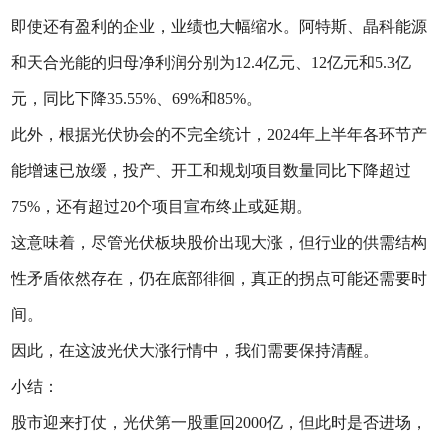
即使还有盈利的企业，业绩也大幅缩水。阿特斯、晶科能源
和天合光能的归母净利润分别为12.4亿元、12亿元和5.3亿
元，同比下降35.55%、69%和85%。
此外，根据光伏协会的不完全统计，2024年上半年各环节产
能增速已放缓，投产、开工和规划项目数量同比下降超过
75%，还有超过20个项目宣布终止或延期。
这意味着，尽管光伏板块股价出现大涨，但行业的供需结构
性矛盾依然存在，仍在底部徘徊，真正的拐点可能还需要时
间。
因此，在这波光伏大涨行情中，我们需要保持清醒。
小结：
股市迎来打仗，光伏第一股重回2000亿，但此时是否进场，