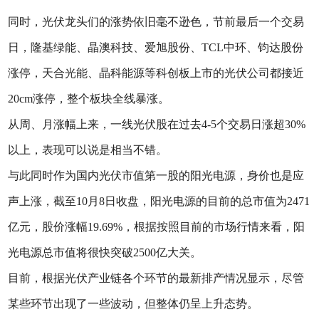
同时，光伏龙头们的涨势依旧毫不逊色，节前最后一个交易
日，隆基绿能、晶澳科技、爱旭股份、TCL中环、钧达股份
涨停，天合光能、晶科能源等科创板上市的光伏公司都接近
20cm涨停，整个板块全线暴涨。
从周、月涨幅上来，一线光伏股在过去4-5个交易日涨超30%
以上，表现可以说是相当不错。
与此同时作为国内光伏市值第一股的阳光电源，身价也是应
声上涨，截至10月8日收盘，阳光电源的目前的总市值为2471
亿元，股价涨幅19.69%，根据按照目前的市场行情来看，阳
光电源总市值将很快突破2500亿大关。
目前，根据光伏产业链各个环节的最新排产情况显示，尽管
某些环节出现了一些波动，但整体仍呈上升态势。