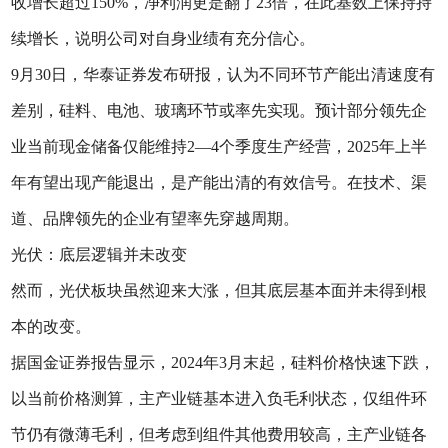
收增长超过150%，净利润更是翻了23倍，在此基数上保持持
续增长，说明公司对自身业绩有充分信心。
9月30日，华泰证券发布研报，认为不同环节产能出清速度有
差别，硅料、电池、玻璃环节或率先实现。预计部分领先企
业当前现金储备仅能维持2—4个季度生产经营，2025年上半
年有望出现产能退出，是产能出清的有效信号。在技术、渠
道、品牌领先的企业有望率先穿越周期。
光伏：底层逻辑并未改变
然而，光伏板块虽然迎来大涨，但其底层基本面并未得到根
本的改变。
据国金证券报告显示，2024年3月末起，硅料价格快速下跌，
以当前价格测算，主产业链基本进入负毛利状态，仅组件环
节仍有微薄毛利，但考虑到组件其他费用较高，主产业链各