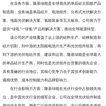
在业务方面，隆基绿能是全球领先的单晶硅太阳能产品
制造商，业务涵盖单晶硅片、电池组件、分布式光伏解决方
案、地面光伏解决方案、氢能装备等五大板块。公司致力于
提供“绿电”+“绿氢”产品和解决方案，推动全球能源转型。
该公司的产业链覆盖了从上游的硅料生产、硅棒制造和
硅片切割，到中游的太阳能电池片生产和光伏组件组装，再
到下游的光伏电站开发、建设和运营。隆基绿能是全球最大
的单晶硅片生产商，同时也是光伏组件出货量的领先企业，
具有显赫的行业地位。其核心竞争力在于其技术创新能力、
规模优势、成本控制能力和品牌影响力。
在行业影响力方面，隆基绿能在光伏行业中占据领先地
位，是中国光伏行业的领军企业。公司在全球光伏组件制造
商中排名靠前，拥有广泛的市场影响力。该公司拥有多项核