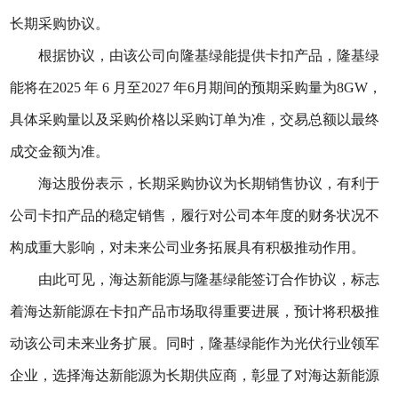
长期采购协议。
根据协议，由该公司向隆基绿能提供卡扣产品，隆基绿
能将在2025 年 6 月至2027 年6月期间的预期采购量为8GW，
具体采购量以及采购价格以采购订单为准，交易总额以最终
成交金额为准。
海达股份表示，长期采购协议为长期销售协议，有利于
公司卡扣产品的稳定销售，履行对公司本年度的财务状况不
构成重大影响，对未来公司业务拓展具有积极推动作用。
由此可见，海达新能源与隆基绿能签订合作协议，标志
着海达新能源在卡扣产品市场取得重要进展，预计将积极推
动该公司未来业务扩展。同时，隆基绿能作为光伏行业领军
企业，选择海达新能源为长期供应商，彰显了对海达新能源