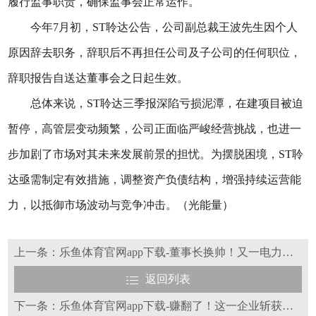
履行监事职责，确保监事会正常运作。
今年7月初，ST聆达公告，公司副总裁王波先生因个人
原因辞去职务，辞职后不再担任公司及子公司的任何职位，
辞职报告自送达董事会之日起生效。
总体来说，ST聆达三季报深陷亏损泥潭，在建项目被迫
暂停，高管层变动频繁，公司正面临严峻经营挑战，也进一
步加剧了市场对其未来发展前景的担忧。为摆脱困境，ST聆
达亟需制定有效措施，调整资产负债结构，增强持续运营能
力，以抵御市场波动与竞争冲击。（光能量）
上一条：乐鱼体育官网app下载-董事长换帅！又一电力国企重大人事调整
返回列表
下一条：乐鱼体育官网app下载-赚翻了！这一企业斩获隆基8GW大单