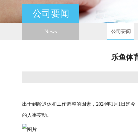
公司要闻
News
公司要闻
乐鱼体育
出于到龄退休和工作调整的因素，2024年1月1日
的人事变动。