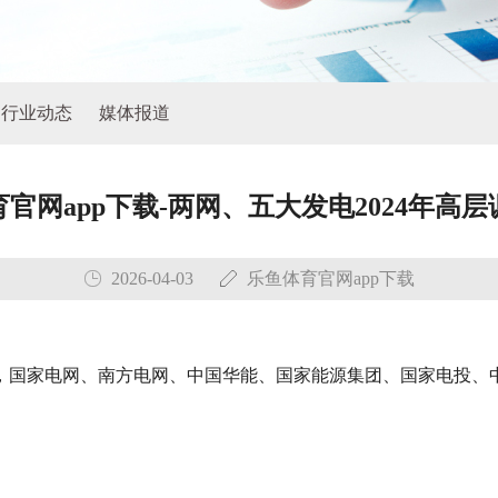
行业动态
媒体报道
官网app下载-两网、五大发电2024年高
2026-04-03
乐鱼体育官网app下载
迄今，国家电网、南方电网、中国华能、国家能源集团、国家电投