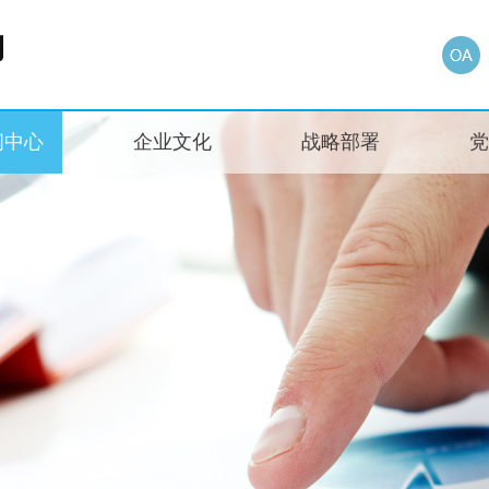
闻中心
企业文化
战略部署
党