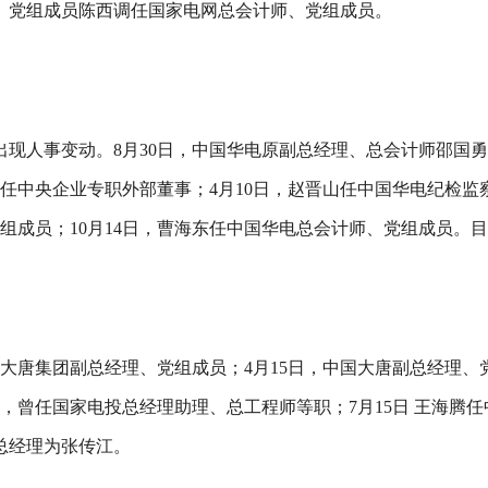
师、党组成员陈西调任国家电网总会计师、党组成员。
现人事变动。8月30日，中国华电原副总经理、总会计师邵国
调任中央企业专职外部董事；4月10日，赵晋山任中国华电纪检
党组成员；10月14日，曹海东任中国华电总会计师、党组成员
国大唐集团副总经理、党组成员；4月15日，中国大唐副总经理
理，曾任国家电投总经理助理、总工程师等职；7月15日 王海腾
总经理为张传江。