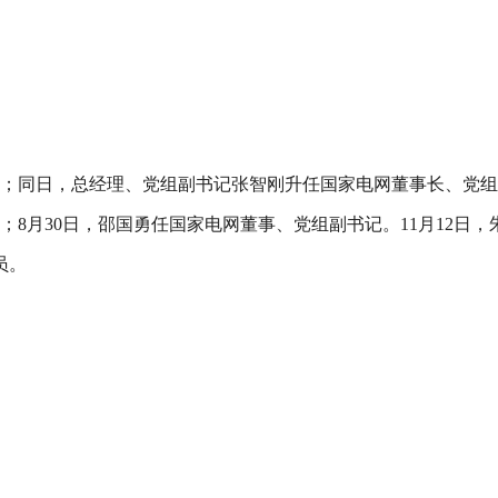
务；同日，总经理、党组副书记张智刚升任国家电网董事长、党组
；8月30日，邵国勇任国家电网董事、党组副书记。11月12
员。