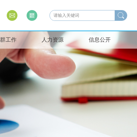
群工作
人力资源
信息公开