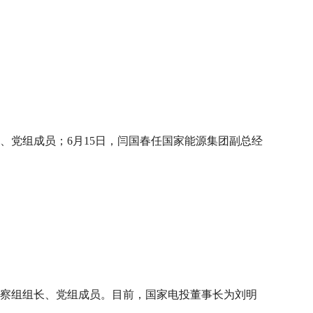
、党组成员；6月15日，闫国春任国家能源集团副总经
检监察组组长、党组成员。目前，国家电投董事长为刘明