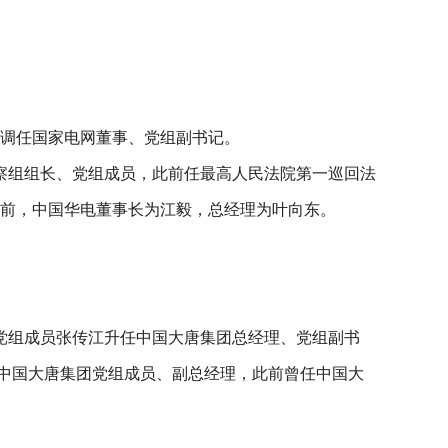
勇调任国家电网董事、党组副书记。
监察组组长、党组成员，此前任最高人民法院第一巡回法
。目前，中国华电董事长为江毅，总经理为叶向东。
、党组成员张传江升任中国大唐集团总经理、党组副书
任中国大唐集团党组成员、副总经理，此前曾任中国大