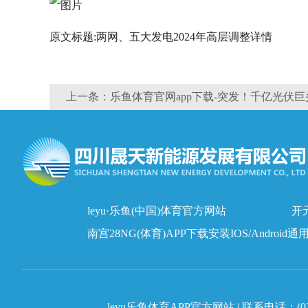
原文标题:两网、五大发电2024年高层调整详情
上一条：乐鱼体育官网app下载-突发！千亿光伏
leyu·乐鱼(中国)体育官方网站
开元
南宫28NG(体育)APP下载安装IOS/Android通
leyu乐鱼体育APP官方网站 | 联系电话：
(0