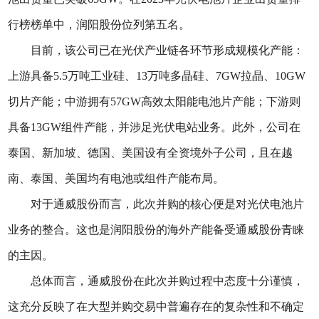
行榜榜单中，润阳股份位列第五名。
目前，该公司已在光伏产业链各环节形成规模化产能：
上游具备5.5万吨工业硅、13万吨多晶硅、7GW拉晶、10GW
切片产能；中游拥有57GW高效太阳能电池片产能；下游则
具备13GW组件产能，并涉足光伏电站业务。此外，公司在
泰国、新加坡、德国、美国设有全资境外子公司，且在越
南、泰国、美国均有电池或组件产能布局。
对于通威股份而言，此次并购的核心便是对光伏电池片
业务的整合。这也是润阳股份的海外产能备受通威股份青睐
的主因。
总体而言，通威股份在此次并购过程中态度十分谨慎，
这充分反映了在大型并购交易中普遍存在的复杂性和不确定