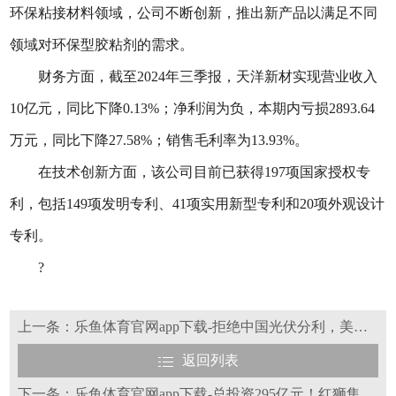
环保粘接材料领域，公司不断创新，推出新产品以满足不同
领域对环保型胶粘剂的需求。
财务方面，截至2024年三季报，天洋新材实现营业收入
10亿元，同比下降0.13%；净利润为负，本期内亏损2893.64
万元，同比下降27.58%；销售毛利率为13.93%。
在技术创新方面，该公司目前已获得197项国家授权专
利，包括149项发明专利、41项实用新型专利和20项外观设计
专利。
?
上一条：乐鱼体育官网app下载-拒绝中国光伏分利，美议员要废除补贴条款
返回列表
下一条：乐鱼体育官网app下载-总投资295亿元！红狮集团硅料项目即将投产