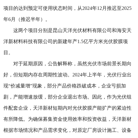
项目的达到预定可使用状态时间，从2024年12月推迟至2025
年6月（推迟半年）。
这两个项目分别是昆山天洋光伏材料有限公司和海安天
洋新材料科技有限公司的新建年产1.5亿平方米光伏胶膜项
目。
对于延期原因，公告解释称，虽然光伏市场前景长期向
好，但短期内存在周期性波动。2024年上半年，光伏行业出
现“价减量增”现象，部分产品价格跌破成本，企业亏损加
剧，产能增速放缓，部分企业退出市场。因此，作为光伏组
件配套企业，天洋新材短期内对光伏胶膜产能扩产的紧迫性
有所降低。为确保募集资金使用效率和投资收益，天洋新材
根据市场情况和产品需求变化，对原定厂房设计施工、设备