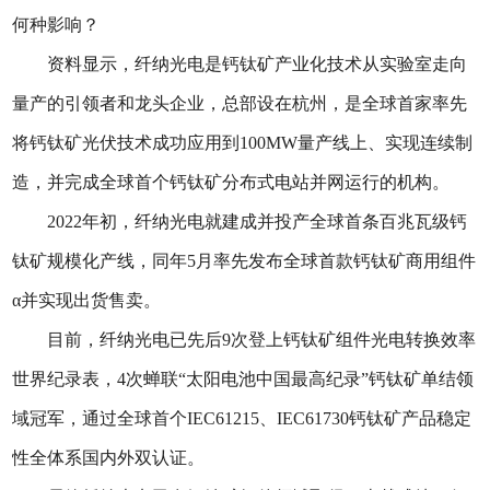
何种影响？
资料显示，纤纳光电是钙钛矿产业化技术从实验室走向
量产的引领者和龙头企业，总部设在杭州，是全球首家率先
将钙钛矿光伏技术成功应用到100MW量产线上、实现连续制
造，并完成全球首个钙钛矿分布式电站并网运行的机构。
2022年初，纤纳光电就建成并投产全球首条百兆瓦级钙
钛矿规模化产线，同年5月率先发布全球首款钙钛矿商用组件
α并实现出货售卖。
目前，纤纳光电已先后9次登上钙钛矿组件光电转换效率
世界纪录表，4次蝉联“太阳电池中国最高纪录”钙钛矿单结领
域冠军，通过全球首个IEC61215、IEC61730钙钛矿产品稳定
性全体系国内外双认证。