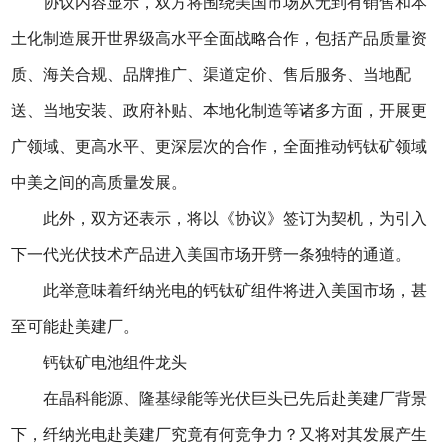
协议内容显示，双方将围绕美国市场从无到有销售和本
土化制造展开世界级高水平全面战略合作，包括产品质量资
质、海关合规、品牌推广、渠道定价、售后服务、当地配
送、当地安装、政府补贴、本地化制造等诸多方面，开展更
广领域、更高水平、更深层次的合作，全面推动钙钛矿领域
中美之间的高质量发展。
此外，双方还表示，将以《协议》签订为契机，为引入
下一代光伏技术产品进入美国市场开劈一条独特的通道。
此举意味着纤纳光电的钙钛矿组件将进入美国市场，甚
至可能赴美建厂。
钙钛矿电池组件龙头
在晶科能源、隆基绿能等光伏巨头已先后赴美建厂背景
下，纤纳光电赴美建厂究竟有何竞争力？又将对其发展产生