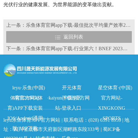
光伏行业的健康发展、为世界能源的变革做出贡献。
上一条：乐鱼体育官网app下载-最佳批次平均量产效率25.8%！东方日升异质结量产进程再攀新高度！
返回列表
下一条：乐鱼体育官网app下载-行业第六！BNEF 2023年可融资性报告结果出炉，正泰新能认可度持续提升
leyu·乐鱼(中国)
开元体育
星空体育·(中国)
体育官方网站
南宫28NG(体
·kaiyun(中国)官方网
下载专区
官方网站-
育)APP下载安装
站-登录入口
XINGKONG
IOS/Android通用
SPORTS
leyu乐鱼体育APP官方网站 | 联系电话：
(028) 6391 8959
| 地
版/APP下载
址：四川省成都市天府新区湖畔路东段333号 |
蜀ICP备