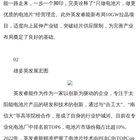
能一路走来，一步一个脚印，完美诠释了“只做电池片，做更
优质的电池片”经营理念。此外英发睿能新布局10GW拉晶项
目，适度向上延伸产业链，突破硅片供应限制，为完善产业
布局奠定了良好的基础。
02
雄姿英发展宏图
英发睿能作为作为一家以创新为驱动的企业，专注于太
阳能电池片产品的研发和技术的创新，通过与“合工大”、“南
信大”等高等院校合作，形成了自身的行业护城河。目前在专
业化电池厂中排名前TOP6，电池片市场份额占比超10%。
2022年，英发睿能精准把握了电池片技术由PERC向TOPCon