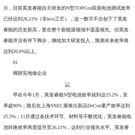
示，目前英发睿能自主研发的N型TOPCon双面电池测试效率
已经达到26.21%（非leco工艺），这一数字不仅创下了英发
睿能的历史新高，更在整个新能源领域中遥遥领先。但英发
睿能并没有停下脚步，继续加大研发投入，预测未来效率将
达到26.6%以上。
01
脚踏实地做企业
早在今年1月，英发睿能N型电池效率就到达25.2%，良
率超90%；随后在上海SNEC展推出新品DeCon量产效率达到
25.5%；11月通过各技术环节、材料等不断优化，英发睿能电
池转换效率再度提升至26.21%，达到行业领先水平。英发睿