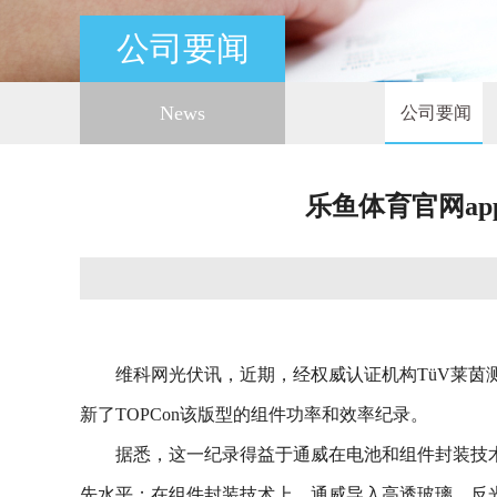
公司要闻
News
公司要闻
乐鱼体育官网app
维科网光伏讯，近期，经权威认证机构TüV莱茵测试，通
新了TOPCon该版型的组件功率和效率纪录。
据悉，这一纪录得益于通威在电池和组件封装技术上
先水平；在组件封装技术上，通威导入高透玻璃、反