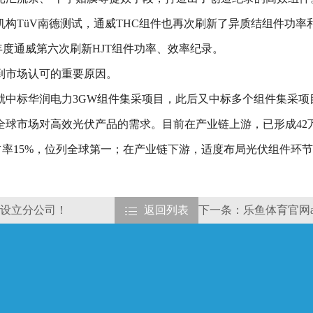
构TüV南德测试，通威THC组件也再次刷新了异质结组件功率和效
是本年度通威第六次刷新HJT组件功率、效率纪录。
到市场认可的重要原因。
后就中标华润电力3GW组件集采项目，此后又中标多个组件集采
足全球市场对高效光伏产品的需求。目前在产业链上游，已形成42
占率15%，位列全球第一；在产业链下游，适度布局光伏组件环节
外设立分公司！
返回列表
下一条：乐鱼体育官网a