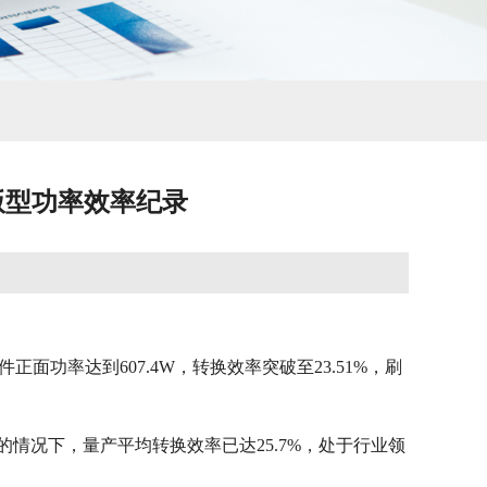
72版型功率效率纪录
件正面功率达到607.4W，转换效率突破至23.51%，刷
的情况下，量产平均转换效率已达25.7%，处于行业领
。