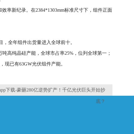
率新纪录。在2384*1303mm标准尺寸下，组件正面
项目，全年组件出货量进入全球前十。
万吨高纯晶硅产能，全球市占率25%，位列全球第一；
，现已有63GW光伏组件产能。
pp下载-豪砸280亿逆势扩产！千亿光伏巨头开始抄
底？