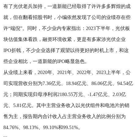
有了光伏老兵加持，一道新能已经取得了许许多多辉煌的成
就，但在翻看招股书时，小编依然发现了公司的业绩存在些
许“端倪”。同时，不少业内专家指出：2023下半年，光伏板
块估值集体看跌，融资环境收紧，更是有多家涉光伏企业
IPO折戟，不少企业选择了观望以待更好的时机上市，和这
些企业相比，一道新能的IPO略显急色。
从业绩上来看，2020年、2021年、2022年、2023上半年，公
司实现营收分别为7.36亿元、18.94亿元、86.06亿元、94.54亿
元；同期实现归母净利润2180.55万元、-1.47亿元、2.03亿
元、5.81亿元。其中主营业务收入以光伏组件和电池片的销
售为主，报告期内合计收入占主营业务收入的比例分别为
84.76%、98.13%、99.10%和99.51%。