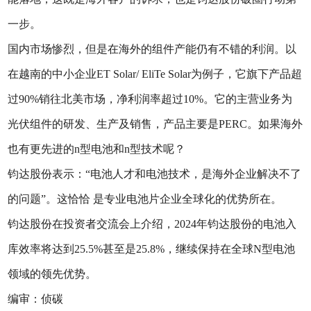
一步。
国内市场惨烈，但是在海外的组件产能仍有不错的利润。以
在越南的中小企业ET Solar/ EliTe Solar为例子，它旗下产品超
过90%销往北美市场，净利润率超过10%。它的主营业务为
光伏组件的研发、生产及销售，产品主要是PERC。如果海外
也有更先进的n型电池和n型技术呢？
钧达股份表示：“电池人才和电池技术，是海外企业解决不了
的问题”。这恰恰 是专业电池片企业全球化的优势所在。
钧达股份在投资者交流会上介绍，2024年钧达股份的电池入
库效率将达到25.5%甚至是25.8%，继续保持在全球N型电池
领域的领先优势。
编审：侦碳