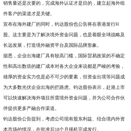
销售量还是次要的，完成海外认证才是目的，建立起海外组
件客户的渠道才是关键。
宣布在海外建厂的同时，钧达股份也公告将在香港发行H
股。这主要是为了解决境外资金问题，也是着眼全球战略及
长远发展，打造境外融资平台及国际品牌形象。
据悉，企业出海建厂具有较高门槛，国际贸易政策的不确定
性和高出数倍的建厂成本对各大企业来说都是严峻的考验，
雄厚的资金实力也是必不可少的要素，但资金出境等问题成
为大多数光伏企业出海的拦路虎。钧达股份表示，赴港上市
可以快速解决海外项目所需境外资金问题，并为公司合作伙
伴提供更多产融合作渠道。
钧达股份公告提到，考虑公司现有股东利益、结合境内外资
本市场的情况，在批准后18个月择机完成发行。