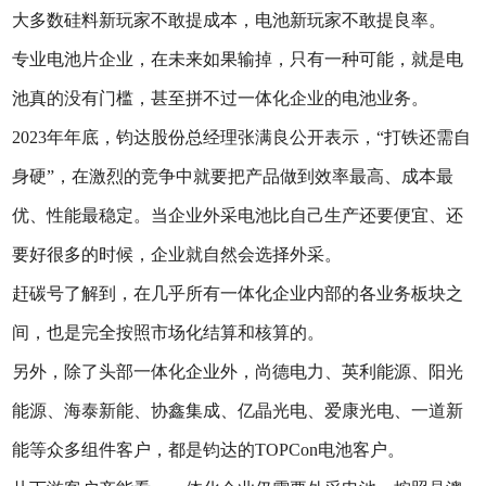
大多数硅料新玩家不敢提成本，电池新玩家不敢提良率。
专业电池片企业，在未来如果输掉，只有一种可能，就是电
池真的没有门槛，甚至拼不过一体化企业的电池业务。
2023年年底，钧达股份总经理张满良公开表示，“打铁还需自
身硬”，在激烈的竞争中就要把产品做到效率最高、成本最
优、性能最稳定。当企业外采电池比自己生产还要便宜、还
要好很多的时候，企业就自然会选择外采。
赶碳号了解到，在几乎所有一体化企业内部的各业务板块之
间，也是完全按照市场化结算和核算的。
另外，除了头部一体化企业外，尚德电力、英利能源、阳光
能源、海泰新能、协鑫集成、亿晶光电、爱康光电、一道新
能等众多组件客户，都是钧达的TOPCon电池客户。