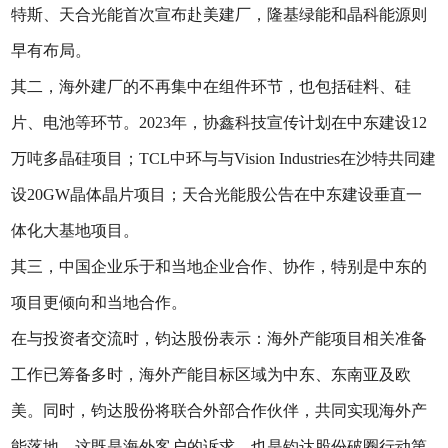
特斯、天合光能首次宣布赴美建厂，隆基绿能和晶科能源则
早有布局。
其二，海外建厂的不再集中在组件环节，也包括硅料、硅
片、电池等环节。2023年，协鑫科技宣传计划在中东建设12
万吨多晶硅项目；TCL中环与与Vision Industries在沙特共同建
设20GW晶体晶片项目；天合光能股公告在中东建设垂直一
体化大基地项目。
其三，中国企业乐于和当地企业合作、协作，特别是中东的
项目更倾向和当地合作。
在与投资者交流时，钧达股份表示：海外产能项目相关准备
工作已筹备多时，海外产能目标区域为中东、东南亚及欧
美。同时，钧达股份将联合外部合作伙伴，共同实现海外产
能落地，这既是海外客户的诉求，也是钧达股份破圈行动第