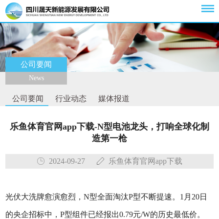
公司要闻
News
公司要闻
行业动态
媒体报道
乐鱼体育官网app下载-N型电池龙头，打响全球化制
造第一枪
2024-09-27
乐鱼体育官网app下载
光伏大洗牌愈演愈烈，N型全面淘汰P型不断提速。1月20日
的央企招标中，P型组件已经报出0.79元/W的历史最低价。