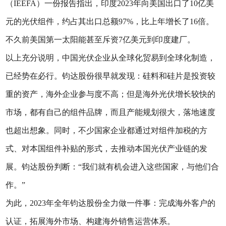
（IEEFA）一份报告指出，印度2023年向美国出口了10亿美
元的光伏组件，约占其出口总额97%，比上年增长了16倍。
不久前美国第一太阳能甚至斥资7亿美元到印度建厂。
以上充分说明，中国光伏企业从全球化贸易到全球化制造，
已经势在必行。钧达股份很早就发现：硅料和硅片是投资较
重的资产，海外企业参与度不高；但是海外光伏增长较快的
市场，都有自己的组件品牌，而且产能规划很大，落地速度
也超出想象。同时，不少国家企业都通过对组件加税的方
式、对本国组件补贴的形式，去推动本国光伏产业链的发
展。钧达股份判断：“我们就有机会进入这些国家，与他们合
作。”
为此，2023年全年钧达股份全力做一件事：完成海外客户的
认证，拓展海外市场、构建海外销售运营体系。