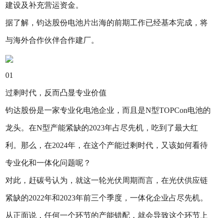
建设及补充营运资金。
据了解，钧达股份电池片出海的前期工作已经基本完成，将
与海外合作伙伴合作建厂。
01
过剩时代，反而凸显专业价值
钧达股份是一家专业化电池企业，而且是N型TOPCon电池的
龙头。在N型产能紧缺的2023年占尽先机，吃到了最大红
利。那么，在2024年，在这个产能过剩时代，又该如何看待
专业化和一体化问题呢？
对此，赶碳号认为，就这一轮光伏周期而言，在光伏供应链
紧缺的2022年和2023年前三个季度，一体化企业占尽先机。
从正面说，任何一个环节的产能错配，就会导致这个环节上