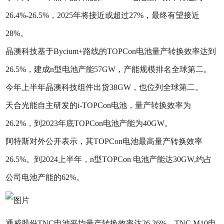
26.4%-26.5%，2025年将接近或超过27%，最终有望接近
28%。
晶澳科技基于Bycium+路线的TOPCon电池量产转换效率达到
26.5%，建成n型电池产能57GW，产能规模排名全球第二。
今年上半年晶澳科技组件出货38GW，也位列全球第二。
天合光能自主研发的i-TOPCon电池，量产转换效率为
26.2%，到2023年底TOPCon电池产能为40GW。
阿特斯对外公开表示，其TOPCon电池最高量产转换效率
26.5%。到2024上半年，n型TOPCon 电池产能达30GW,约占
公司电池产能的62%。
通威股份TNC电池平均量产转换效率达26.26%，TNC M10电