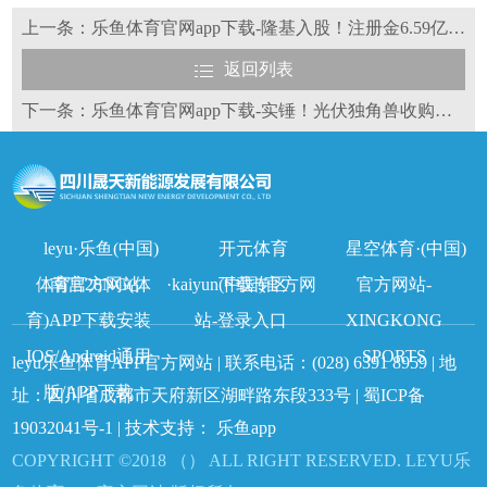
上一条：乐鱼体育官网app下载-隆基入股！注册金6.59亿！又一光伏合资公司成立
返回列表
下一条：乐鱼体育官网app下载-实锤！光伏独角兽收购案获重大突破！
leyu·乐鱼(中国)
开元体育
星空体育·(中国)
体育官方网站
南宫28NG(体
·kaiyun(中国)官方网
下载专区
官方网站-
育)APP下载安装
站-登录入口
XINGKONG
IOS/Android通用
SPORTS
leyu乐鱼体育APP官方网站 | 联系电话：
(028) 6391 8959
| 地
版/APP下载
址：四川省成都市天府新区湖畔路东段333号 |
蜀ICP备
19032041号-1
| 技术支持：
乐鱼app
COPYRIGHT ©2018 （） ALL RIGHT RESERVED. LEYU乐