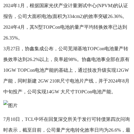
2024年1月，根据国家光伏产业计量测试中心(NPVM)的认证
报告，公司大面积电池(面积为334cm2)的效率突破26.36%。
2024年4月，其N型TOPCon电池的量产平均转换效率已达到
26.35%。
3月27日，协鑫集成公布，公司芜湖基地TOPCon电池量产转
换效率达到26.2%以上，良率超98%。协鑫电池事业部在原有
10GW TOPCon电池产能的基础上，通过技改升级实现12GW
产能，同时新建 2GW 210R尺寸电池片产线，并于2024年8月
中旬投产，公司实现14GW 大尺寸TOPCon电池产能。
7月10日，TCL中环在回复深交所关于发行可转债第四次问询
时表示，截至目前，公司量产光电转化效率日均为26.6%，最