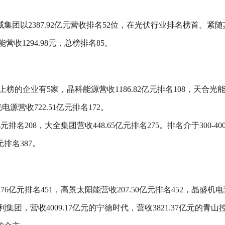
团以2387.92亿元营收排名52位，在光伏行业排名榜首。紧随其
营收1294.98元，总榜排名85。
上榜的企业有5家，晶科能源营收1186.82亿元排名108，天合光能营收
电源营收722.51亿元排名172。
亿元排名208，大全集团营收448.65亿元排名275。排名介于300-4
元排名387。
76亿元排名451，高景太阳能营收207.50亿元排名452，晶盛机电营
吉利集团，营收4009.17亿元的宁德时代，营收3821.37亿