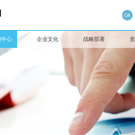
闻中心
企业文化
战略部署
党