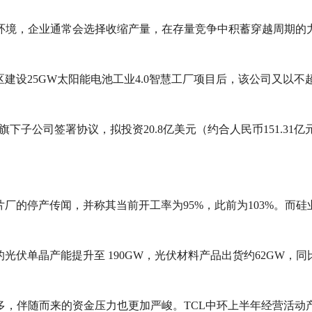
环境，企业通常会选择收缩产量，在存量竞争中积蓄穿越周期的力
发区建设25GW太阳能电池工业4.0智慧工厂项目后，该公司又以不超
旗下子公司签署协议，拟投资20.8亿美元（约合人民币151.31
厂的停产传闻，并称其当前开工率为95%，此前为103%。而硅
伏单晶产能提升至 190GW，光伏材料产品出货约62GW，同比增
，伴随而来的资金压力也更加严峻。TCL中环上半年经营活动产