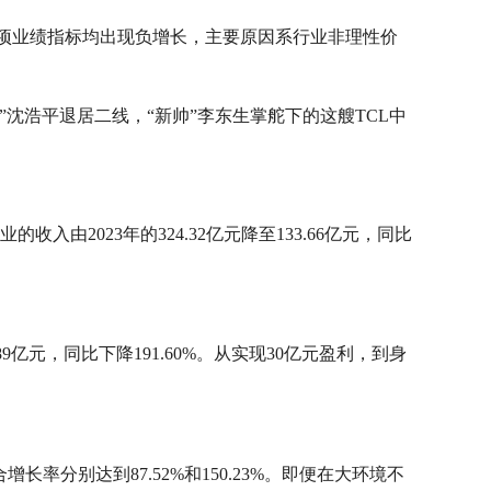
年的多项业绩指标均出现负增长，主要原因系行业非理性价
沈浩平退居二线，“新帅”李东生掌舵下的这艘TCL中
的收入由2023年的324.32亿元降至133.66亿元，同比
4.89亿元，同比下降191.60%。从实现30亿元盈利，到身
率分别达到87.52%和150.23%。即便在大环境不