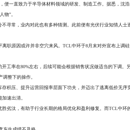
以来，便一直致力于半导体材料领域的研发、制造工作。据悉，沈浩平
人物”。
十分不寻常，业内对此也有多种猜测。此前便有光伏行业知情人士
职原因或许并非空穴来风。TCL中环于8月末对外宣布上调硅片价格
前的开工率在80%左右，后续可能会根据销售状况做适当的下调。
排产调整下的操作。
少库存积压、提升运营回报率层面下功夫，并迈出了逃离低价无序
能加速出清。
优胜劣汰，有助于行业长期的格局优化和盈利修复。而TCL中
，李东生成绩不及格