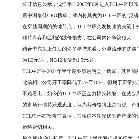
公开信息显示，沈浩平自2007年6月进入TCL中环
斯中国最佳CEO榜单，业内将其视为TCL中环的“灵魂
在穿越周期的关键节点，TCL中环突发换帅的决策
硅片库存和巨额的跌价损失，在公司内部争议很大。
结合李东生上任后的诸多举措来看，外界流传的沈浩平离
为1.3元/片，NG12报价为1.5元/片。
TCL中环在2024年半年度业绩说明会上透露，其目
此前相比公司开工率降低了5%至10%，但属于正常
不难看出，如今的TCL中环正全力掉头转舵，在减
的市场行情持乐观态度，认为其价格将止跌持稳，产
TCL中环在报告中表示，其相信本轮光伏制造产业的
策略密切相关。
原文标题:激进扩产，TCL中环上半年亏损超30亿元