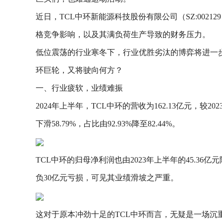
近日，TCL中环新能源科技股份有限公司（SZ:002
格竞争影响，以及其满负荷生产导致的财务压力。
低位震荡的行业寒冬下，行业优胜劣汰的博弈将进一步
环巨轮，又将驶向何方？
一、行业疲软，业绩难振
2024年上半年，TCL中环的营收为162.13亿元，较20
下滑58.79%，占比由92.93%降至82.44%。
TCL中环的归母净利润也由2023年上半年的45.36亿元降
负30亿元亏损，可见其业绩滑坡之严重。
这对于原本冲劲十足的TCL中环而言，无疑是一场沉重的打