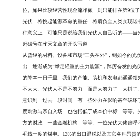
位。如果比较经营性现金流净额，则只能排在第9位了
光伏，将挑起能源革命的重任，将肩负全人类实现碳
种意义上，可能只是说给我们光伏人自己听的——当
赶碳号在昨天文章的开头写道：
从曾经的材料、设备和市场“三头在外”，到如今的光
出，逐渐成为“举足轻重的主力能源”，踔厉奋发的
的降本一日千里，我们的产能、装机和发电都遥遥领
不太大。光伏人不是不努力，而是太努力了，太拼了
意识到，过去一段时间，有一些外力在影响甚至破坏
度刺激与亲自入场，也包括低于成本价中标，等等。
方的财政，一些金融机构，等等。一位光伏大佬曾呼
毛钱一度的煤电、13%的出口退税以及其它各种昂