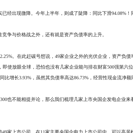
实已经出现微降。今年上半年，则成了陡降：同比下滑94.08%！
性竞争与价格战之外，还有就是资产负债率的上升。
2.25%。在此赶碳号想说，49家企业之外的光伏企业，资产
然，即使放眼全球，恐怕也没有几家企业能与排在财富500强第六位
增长3.93%，虽然其负债率高达86.73%，经营性现金流净额同比
深300也不能相提并论，那么我们梳理几家上市央国企发电企业来
49家上市公司，在11家主要央国企电力上市公司中，可以高居