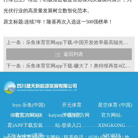
光伏行业的高质量发展树立数智化范本。
原文标题:连续7年！隆基再次入选这一500强榜单！
上一条：乐鱼体育官网app下载-中国开发效率最高辐光伏核电池！可用上千年、转化效率提升8000倍
返回列表
下一条：乐鱼体育官网app下载-赚大了！奥特维再签4亿大单
leyu·乐鱼(中国)
开元体育
星空体育·(中国)
体育官方网站
南宫28NG(体
·kaiyun(中国)官方网
下载专区
官方网站-
育)APP下载安装
站-登录入口
XINGKONG
IOS/Android通用
SPORTS
leyu乐鱼体育APP官方网站 | 联系电话：
(028) 6391 8959
| 地