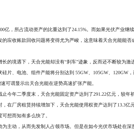
00亿，所占流动资产的比重达到了24.15%。而如果光伏产业
发的应收账款回收问题将变得尤为严峻，这意味着天合光能能否
增长的境遇下，天合光能却没有“刹车”迹象，反而还不断较为激
片、电池、组件产能将分别达到 55GW、105GW、120GW，
位数增速可谓显示出天合光能在逆势高速扩张产能。
今年二季度末，天合光能固定资产达到了291.22亿元，较年初猛
，在厂房租赁持续增加下，天合光能使用权资产达到了13.3亿元
度可想而知有多么快了。
动为主动，从而先发制人占领市场。但是在如今光伏市场处在深