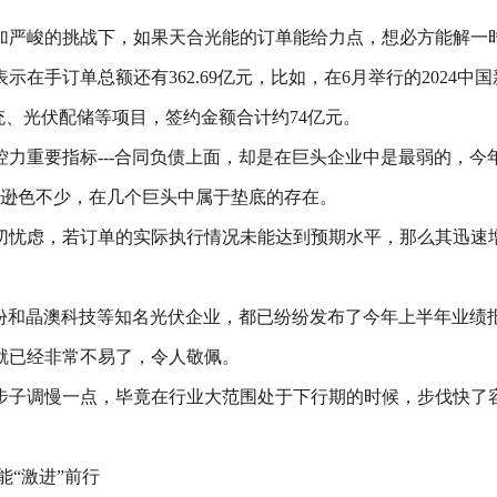
加严峻的挑战下，如果天合光能的订单能给力点，想必方能解一
在手订单总额还有362.69亿元，比如，在6月举行的2024
统、光伏配储等项目，签约金额合计约74亿元。
重要指标---合同负债上面，却是在巨头企业中是最弱的，今年上半
亿元也逊色不少，在几个巨头中属于垫底的存在。
切忧虑，若订单的实际执行情况未能达到预期水平，那么其迅速
股份和晶澳科技等知名光伏企业，都已纷纷发布了今年上半年业绩
就已经非常不易了，令人敬佩。
步子调慢一点，毕竟在行业大范围处于下行期的时候，步伐快了
“激进”前行