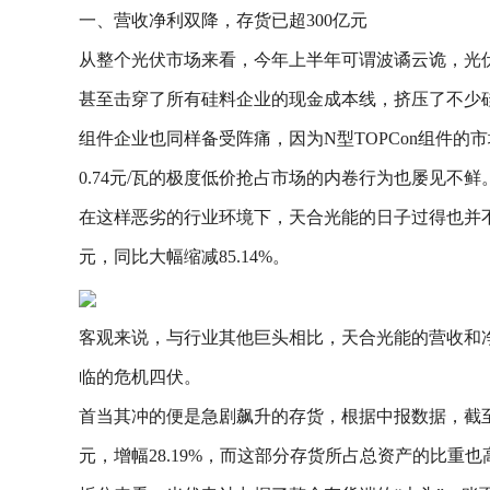
一、营收净利双降，存货已超300亿元
从整个光伏市场来看，今年上半年可谓波谲云诡，光
甚至击穿了所有硅料企业的现金成本线，挤压了不少
组件企业也同样备受阵痛，因为N型TOPCon组件的
0.74元/瓦的极度低价抢占市场的内卷行为也屡见不鲜
在这样恶劣的行业环境下，天合光能的日子过得也并不顺畅
元，同比大幅缩减85.14%。
客观来说，与行业其他巨头相比，天合光能的营收和
临的危机四伏。
首当其冲的便是急剧飙升的存货，根据中报数据，截至今年
元，增幅28.19%，而这部分存货所占总资产的比重也高达