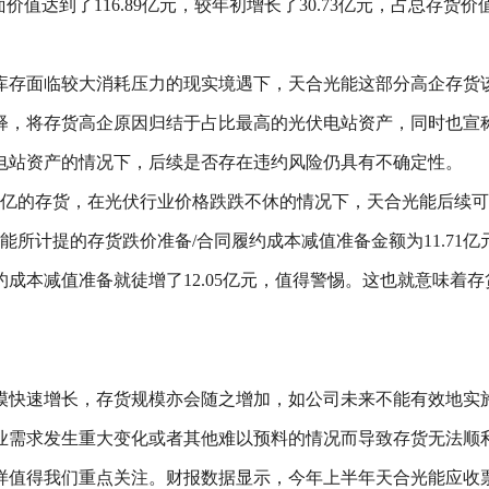
值达到了116.89亿元，较年初增长了30.73亿元，占总存货价
库存面临较大消耗压力的现实境遇下，天合光能这部分高企存货
释，将存货高企原因归结于占比最高的光伏电站资产，同时也宣
电站资产的情况下，后续是否存在违约风险仍具有不确定性。
0亿的存货，在光伏行业价格跌跌不休的情况下，天合光能后续
计提的存货跌价准备/合同履约成本减值准备金额为11.71亿元，虽
成本减值准备就徒增了12.05亿元，值得警惕。这也就意味着
模快速增长，存货规模亦会随之增加，如公司未来不能有效地实
业需求发生重大变化或者其他难以预料的情况而导致存货无法顺
得我们重点关注。财报数据显示，今年上半年天合光能应收票据1