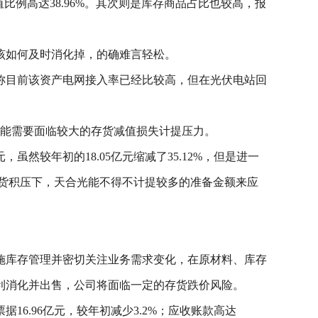
值比例高达38.96%。其次则是库存商品占比也较高，报
该如何及时消化掉，的确难言轻松。
称目前该资产电网接入率已经比较高，但在光伏电站回
可能需要面临较大的存货减值损失计提压力。
然较年初的18.05亿元缩减了35.12%，但是进一
存货积压下，天合光能不得不计提较多的准备金额来应
施库存管理并密切关注业务需求变化，在原材料、库存
利消化并出售，公司将面临一定的存货跌价风险。
6.96亿元，较年初减少3.2%；应收账款高达