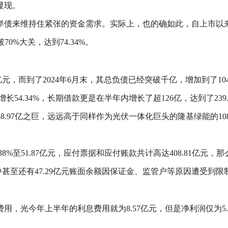
显现。
债来维持住紧张的资金需求。实际上，也的确如此，自上市以来
70%大关，达到74.34%。
8亿元，而到了2024年6月末，其总负债已经突破千亿，增加到了10
54.34%，长期借款更是在半年内增长了超126亿，达到了239.3
97亿之巨，远远高于同样作为光伏一体化巨头的隆基绿能的108.48
8%至51.87亿元，应付票据和应付账款共计高达408.81亿
中甚至还有47.29亿元账面余额因保证金、监管户等原因遭受到限
用，光今年上半年的利息费用就为8.57亿元，但是净利润仅为5