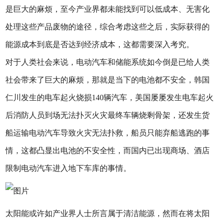
是巨大的麻烦，至今产业界都未能找到可以低成本、无害化
处理这些产品废物的途径，综合考虑这些之后，实际获得的
能源成本到底是否达到经济成本，这都需要深入考究。
对于人类社会来说，电动汽车和储能系统如今倒是已给人类
社会带来了巨大的麻烦，那就是当下的电池都不安全，韩国
仁川发生的电车起火烧损140辆汽车，美国屡屡发生电车起火
后消防人员到场无法扑灭火灾最终车辆烧剩骨架，还发生货
船运输电动汽车导致火灾无法扑救，船员只能弃船逃跑的事
情，这都凸显出电池的不安全性，而国内已出现商场、酒店
限制电动汽车进入地下车库的事情。
太阳能或许如产业界人士所言属于清洁能源，然而在将太阳