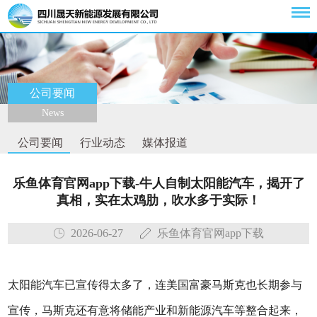
公司要闻
News
公司要闻
行业动态
媒体报道
乐鱼体育官网app下载-牛人自制太阳能汽车，揭开了
真相，实在太鸡肋，吹水多于实际！
2026-06-27
乐鱼体育官网app下载
太阳能汽车已宣传得太多了，连美国富豪马斯克也长期参与
宣传，马斯克还有意将储能产业和新能源汽车等整合起来，