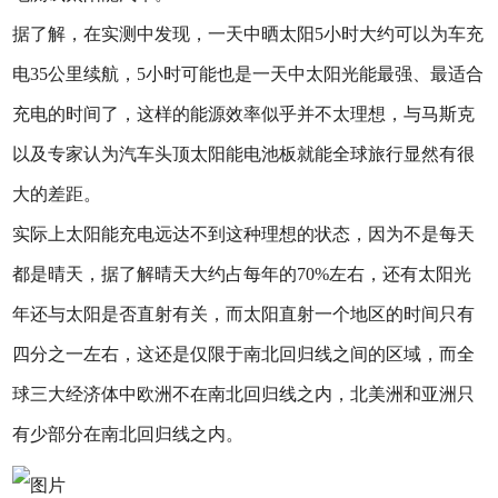
据了解，在实测中发现，一天中晒太阳5小时大约可以为车充
电35公里续航，5小时可能也是一天中太阳光能最强、最适合
充电的时间了，这样的能源效率似乎并不太理想，与马斯克
以及专家认为汽车头顶太阳能电池板就能全球旅行显然有很
大的差距。
实际上太阳能充电远达不到这种理想的状态，因为不是每天
都是晴天，据了解晴天大约占每年的70%左右，还有太阳光
年还与太阳是否直射有关，而太阳直射一个地区的时间只有
四分之一左右，这还是仅限于南北回归线之间的区域，而全
球三大经济体中欧洲不在南北回归线之内，北美洲和亚洲只
有少部分在南北回归线之内。