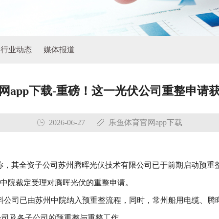
行业动态
媒体报道
网app下载-重磅！这一光伏公司重整申请
2026-06-27
乐鱼体育官网app下载
公告称，其全资子公司苏州腾晖光伏技术有限公司已于前期启动预
苏州中院裁定受理对腾晖光伏的重整申请。
料公司已由苏州中院纳入预重整流程，同时，常州船用电缆、腾
公司及各子公司的预重整与重整工作。