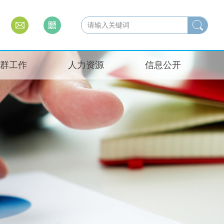
群工作
人力资源
信息公开