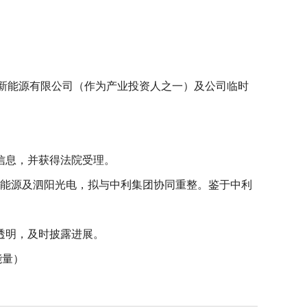
晟新能源有限公司（作为产业投资人之一）及公司临时
的信息，并获得法院受理。
新能源及泗阳光电，拟与中利集团协同重整。鉴于中利
透明，及时披露进展。
能量）