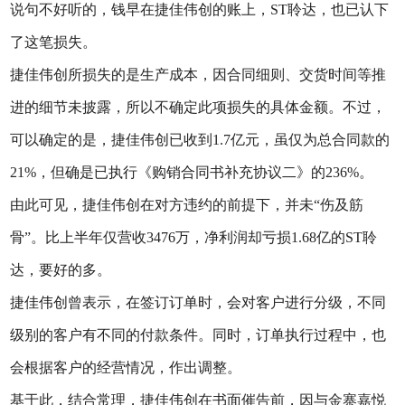
说句不好听的，钱早在捷佳伟创的账上，ST聆达，也已认下
了这笔损失。
捷佳伟创所损失的是生产成本，因合同细则、交货时间等推
进的细节未披露，所以不确定此项损失的具体金额。不过，
可以确定的是，捷佳伟创已收到1.7亿元，虽仅为总合同款的
21%，但确是已执行《购销合同书补充协议二》的236%。
由此可见，捷佳伟创在对方违约的前提下，并未“伤及筋
骨”。比上半年仅营收3476万，净利润却亏损1.68亿的ST聆
达，要好的多。
捷佳伟创曾表示，在签订订单时，会对客户进行分级，不同
级别的客户有不同的付款条件。同时，订单执行过程中，也
会根据客户的经营情况，作出调整。
基于此，结合常理，捷佳伟创在书面催告前，因与金寨嘉悦