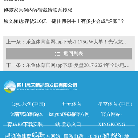
侦碳家原创内容转载请联系授权
原文标题:存货216亿，捷佳伟创手里有多少会成“烂账”？
上一条：乐鱼体育官网app下载-1.175GW大单！光伏龙头通威挺进中东
返回列表
下一条：乐鱼体育官网app下载-复盘2017-2024年全球电池片出货洗牌变局
leyu·乐鱼(中国)
开元体育
星空体育·(中国)
体育官方网站
南宫28NG(体
·kaiyun(中国)官方网
下载专区
官方网站-
育)APP下载安装
站-登录入口
XINGKONG
IOS/Android通用
SPORTS
leyu乐鱼体育APP官方网站 | 联系电话：
(028) 6391 8959
| 地