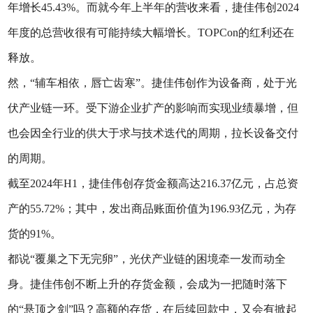
年增长45.43%。而就今年上半年的营收来看，捷佳伟创2024
年度的总营收很有可能持续大幅增长。TOPCon的红利还在
释放。
然，“辅车相依，唇亡齿寒”。捷佳伟创作为设备商，处于光
伏产业链一环。受下游企业扩产的影响而实现业绩暴增，但
也会因全行业的供大于求与技术迭代的周期，拉长设备交付
的周期。
截至2024年H1，捷佳伟创存货金额高达216.37亿元，占总资
产的55.72%；其中，发出商品账面价值为196.93亿元，为存
货的91%。
都说“覆巢之下无完卵”，光伏产业链的困境牵一发而动全
身。捷佳伟创不断上升的存货金额，会成为一把随时落下
的“悬顶之剑”吗？高额的存货，在后续回款中，又会有掀起