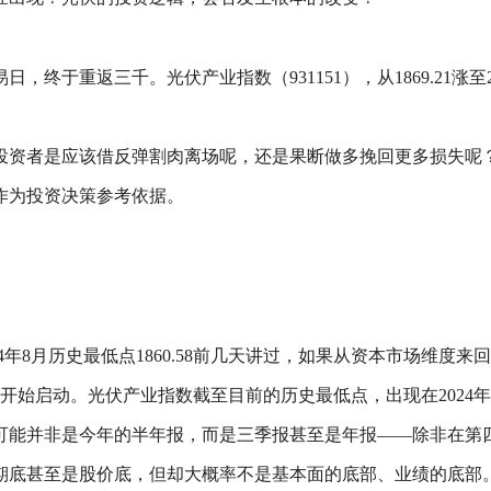
重返三千。光伏产业指数（931151），从1869.21涨至2.4
投资者是应该借反弹割肉离场呢，还是果断做多挽回更多损失呢
作为投资决策参考依据。
，2024年8月历史最低点1860.58前几天讲过，如果从资本市场
伏刚刚开始启动。光伏产业指数截至目前的历史最低点，出现在202
可能并非是今年的半年报，而是三季报甚至是年报——除非在第
期底甚至是股价底，但却大概率不是基本面的底部、业绩的底部