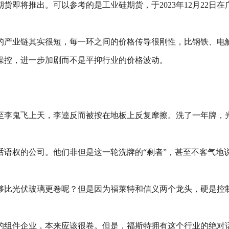
将推出。可以参考的是工业硅期货，于2023年12月22日在广州
的产业链其实很短，每一环之间的价格传导很刚性，比钢铁、电
操控，进一步加剧而不是平抑行业的价格波动。
至李鬼飞上天，李逵反而被按在地板上反复摩擦。洗了一年牌，
话语权的公司。他们非但是这一轮洗牌的“剩者”，甚至不客气地
够比光伏玻璃更卷呢？但是因为福莱特和信义两个龙头，硬是控
的组件企业，本来应该很卷。但是，福斯特拥有这个行业的绝对