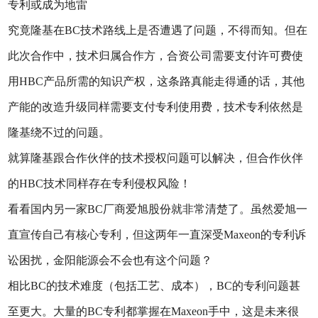
专利或成为地雷
究竟隆基在BC技术路线上是否遭遇了问题，不得而知。但在
此次合作中，技术归属合作方，合资公司需要支付许可费使
用HBC产品所需的知识产权，这条路真能走得通的话，其他
产能的改造升级同样需要支付专利使用费，技术专利依然是
隆基绕不过的问题。
就算隆基跟合作伙伴的技术授权问题可以解决，但合作伙伴
的HBC技术同样存在专利侵权风险！
看看国内另一家BC厂商爱旭股份就非常清楚了。虽然爱旭一
直宣传自己有核心专利，但这两年一直深受Maxeon的专利诉
讼困扰，金阳能源会不会也有这个问题？
相比BC的技术难度（包括工艺、成本），BC的专利问题甚
至更大。大量的BC专利都掌握在Maxeon手中，这是未来很