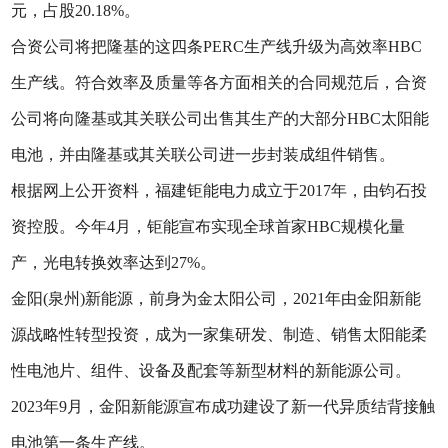
元，占股20.18%。
合资公司将把隆基的这四条PERC生产线升级为高效率HBC
生产线。符合效率及质量等各方面相关的合同规范后，合资
公司将向隆基或其关联公司出售其生产的大部分HBC太阳能
电池，并由隆基或其关联公司进一步封装成组件销售。
根据网上公开资料，福建钜能电力成立于2017年，由钧石投
资控股。今年4月，钜能宣布实现全球首家HBC规模化量
产，光电转换效率达到27%。
金阳(泉州)新能源，前身为金太阳公司，2021年由金阳新能
源战略性转型投资，成为一家集研发、制造、销售太阳能柔
性电池片、组件、设备及配套等新型材料的新能源公司。
2023年9月，金阳新能源宣布成功建设了新一代异质结背接触
电池第一条生产线。