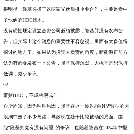
很明显，隆基选择了这两家光伏后排企业合作，主要是看中
了他俩的HBC技术。
没有硬性规定设立合资公司必须披露，隆基并没有发布公
告，但实际上这个消息的重要性不容忽视，里面有太多值得
探讨的地方了。如果从为投资人负责的角度，新能源正前方
认为有必要发布一下公告，隆基保持沉默，大概率是想保持
低调，减少争议。
02
豪赌HBC ，不成功便成仁
众所周知，因为种种原因，隆基在这一波P型向N型转型的大
浪潮中走了不少弯路，导致现在处于比较被动的局面。围
绕“隆基究竟有没有问题”的争议，也随着隆基在2024年中报