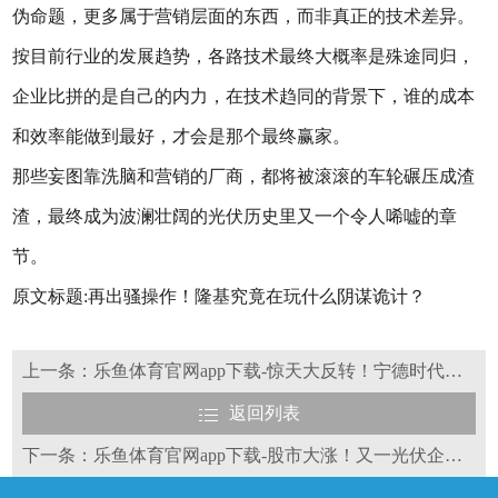
伪命题，更多属于营销层面的东西，而非真正的技术差异。
按目前行业的发展趋势，各路技术最终大概率是殊途同归，
企业比拼的是自己的内力，在技术趋同的背景下，谁的成本
和效率能做到最好，才会是那个最终赢家。
那些妄图靠洗脑和营销的厂商，都将被滚滚的车轮碾压成渣
渣，最终成为波澜壮阔的光伏历史里又一个令人唏嘘的章
节。
原文标题:再出骚操作！隆基究竟在玩什么阴谋诡计？
上一条：乐鱼体育官网app下载-惊天大反转！宁德时代董事长称未考虑收购光伏企业
返回列表
下一条：乐鱼体育官网app下载-股市大涨！又一光伏企业拟1亿元增资子公司