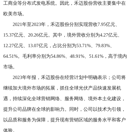
工商业等分布式发电系统。因此，禾迈股份营收主要集中在
欧美市场。
2021年至2023年，禾迈股份分别实现营收7.95亿元、
15.37亿元、20.26亿元。其中，境外营收分别为4.27亿元、
12.27亿元、13.07亿元，占比分别为53.71%、79.83%、
64.51%。毛利率分别为54.86%、48.91%、51.61%，高于境内
市场。
2023年年报，禾迈股份在经营计划中明确表示；公司将
继续加大境外市场的拓展，抓住全球光伏产品快速发展机
遇，持续深化全球营销网络、服务网络、境外本土化建设，
提升公司品牌在全球的影响力。同时，公司以技术为引领，
以品质和服务为保障，提升现有营销区域的服务水平和客户
体验。