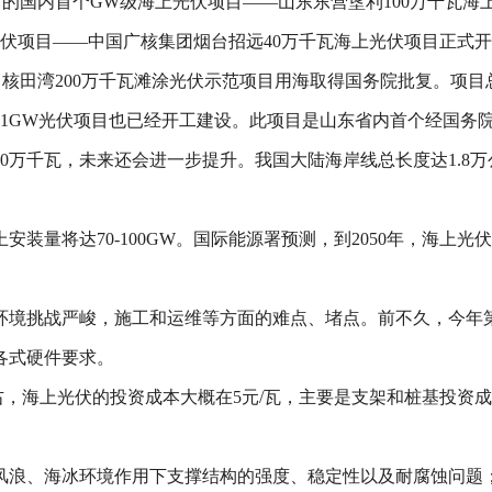
勘察设计的国内首个GW级海上光伏项目——山东东营垦利100万千瓦
光伏项目——中国广核集团烟台招远40万千瓦海上光伏项目正式
消息称，中核田湾200万千瓦滩涂光伏示范项目用海取得国务院批复。
上1GW光伏项目也已经开工建设。此项目是山东省内首个经国务
00万千瓦，未来还会进一步提升。我国大陆海岸线总长度达1.8
装量将达70-100GW。国际能源署预测，到2050年，海上光
境挑战严峻，施工和运维等方面的难点、堵点。前不久，今年第
各式硬件要求。
海上光伏的投资成本大概在5元/瓦，主要是支架和桩基投资成本过高
风浪、海冰环境作用下支撑结构的强度、稳定性以及耐腐蚀问题