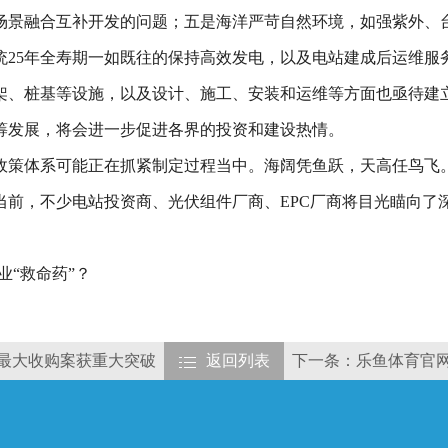
场景融合互补开发的问题；五是海洋严苛自然环境，如强紫外、
统25年全寿期一如既往的保持高效发电，以及电站建成后运维服
架、桩基等设施，以及设计、施工、安装和运维等方面也亟待建
筹发展，将会进一步促进各界的投资和建设热情。
政策体系可能正在抓紧制定过程当中。海阔凭鱼跃，天高任鸟飞
前，不少电站投资商、光伏组件厂商、EPC厂商将目光瞄向了深
业“救命药”？
伏最大收购案获重大突破
返回列表
下一条：乐鱼体育官网a