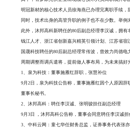
明冠新材的核心技术人员徐海燕已办理完离职手续，
同时，技术出身的高管升职的例子也不在少数。举例来
此外，沐邦高科新聘任的80后副总经理李汉诚，拥
钱江人才、浙江省创新嘉兴精英引领计划、江苏省宿
国晟科技聘任的80后副总经理常传波，曾效力尚德
周期调整而调兵遣将，提前做人事布局，为未来搞好
1、泉为科技：董事施雁红辞职，张慧补位
9月2日，泉为科技公告称，董事施雁红因个人原因辞
董事长秘书。
2、沐邦高科：聘任李汉诚、张明骏担任副总经理
9月3日 ，沐邦高科公告称，董事会同意聘任李汉诚
3、中科云网：童七华任财务总监，证券事务代表张