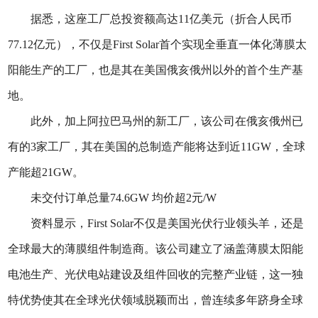
据悉，这座工厂总投资额高达11亿美元（折合人民币
77.12亿元），不仅是First Solar首个实现全垂直一体化薄膜太
阳能生产的工厂，也是其在美国俄亥俄州以外的首个生产基
地。
此外，加上阿拉巴马州的新工厂，该公司在俄亥俄州已
有的3家工厂，其在美国的总制造产能将达到近11GW，全球
产能超21GW。
未交付订单总量74.6GW 均价超2元/W
资料显示，First Solar不仅是美国光伏行业领头羊，还是
全球最大的薄膜组件制造商。该公司建立了涵盖薄膜太阳能
电池生产、光伏电站建设及组件回收的完整产业链，这一独
特优势使其在全球光伏领域脱颖而出，曾连续多年跻身全球