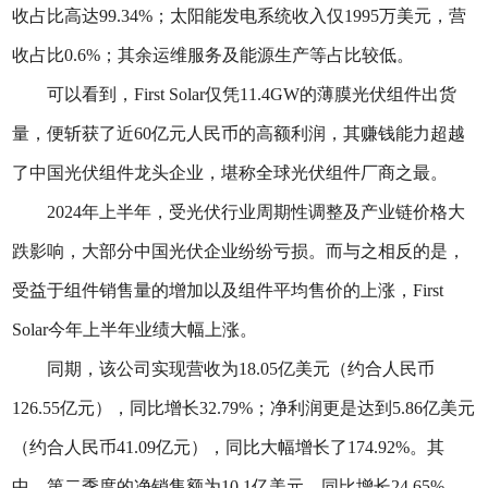
收占比高达99.34%；太阳能发电系统收入仅1995万美元，营
收占比0.6%；其余运维服务及能源生产等占比较低。
可以看到，First Solar仅凭11.4GW的薄膜光伏组件出货
量，便斩获了近60亿元人民币的高额利润，其赚钱能力超越
了中国光伏组件龙头企业，堪称全球光伏组件厂商之最。
2024年上半年，受光伏行业周期性调整及产业链价格大
跌影响，大部分中国光伏企业纷纷亏损。而与之相反的是，
受益于组件销售量的增加以及组件平均售价的上涨，First
Solar今年上半年业绩大幅上涨。
同期，该公司实现营收为18.05亿美元（约合人民币
126.55亿元），同比增长32.79%；净利润更是达到5.86亿美元
（约合人民币41.09亿元），同比大幅增长了174.92%。其
中，第二季度的净销售额为10.1亿美元，同比增长24.65%，