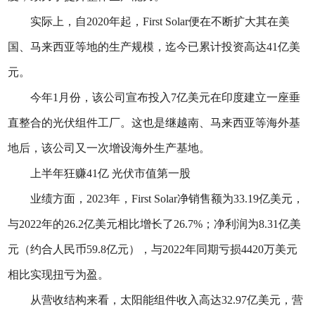
实际上，自2020年起，First Solar便在不断扩大其在美
国、马来西亚等地的生产规模，迄今已累计投资高达41亿美
元。
今年1月份，该公司宣布投入7亿美元在印度建立一座垂
直整合的光伏组件工厂。这也是继越南、马来西亚等海外基
地后，该公司又一次增设海外生产基地。
上半年狂赚41亿 光伏市值第一股
业绩方面，2023年，First Solar净销售额为33.19亿美元，
与2022年的26.2亿美元相比增长了26.7%；净利润为8.31亿美
元（约合人民币59.8亿元），与2022年同期亏损4420万美元
相比实现扭亏为盈。
从营收结构来看，太阳能组件收入高达32.97亿美元，营