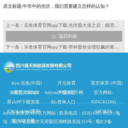
原文标题:牛市中的光伏，我们需要建立怎样的认知？
上一条：乐鱼体育官网app下载-光伏股大涨之后，能否提前走出“周期”？
返回列表
下一条：乐鱼体育官网app下载-帝科股份业绩狂飙的第二面：存贷双高，现金流成谜，引发交易所问询，客户更是大踩雷！
leyu·乐鱼(中国)
开元体育
星空体育·(中国)
体育官方网站
南宫28NG(体
·kaiyun(中国)官方网
下载专区
官方网站-
育)APP下载安装
站-登录入口
XINGKONG
IOS/Android通用
SPORTS
leyu乐鱼体育APP官方网站 | 联系电话：
(028) 6391 8959
| 地
版/APP下载
址：四川省成都市天府新区湖畔路东段333号 |
蜀ICP备