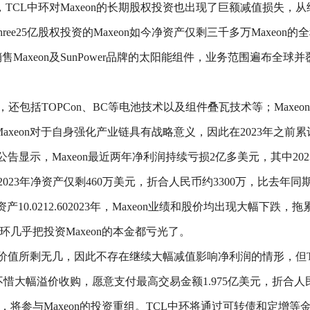
TCL中环对Maxeon的长期股权投资也出现了巨额减值损失，
亿股权投资的Maxeon如今净资产仅剩三千多万Maxeon的全称是Maxeon
Maxeon及SunPower品牌的太阳能组件，业务范围遍布全球
多项，还包括TOPCon、BC等电池技术以及组件叠瓦技术等；Ma
eon对于自身强化产业链具有战略意义，因此在2023年之前累计投资
的公告显示，Maxeon最近两年净利润持续亏损2亿多美元，其中2
23年净资产仅剩460万美元，折合人民币约3300万，比去年同期大幅
460.424总资产10.0212.602023年，Maxeon业绩和股价均出现
中环几乎把投资Maxeon的本金都亏光了。
股权投资价值所剩无几，因此不存在继续大幅减值影响净利润的情形，
的股权，甚至不惜大幅溢价收购，愿意支付最高交易金额1.975亿美元，折合
将参与Maxeon的投资重组。TCL中环将通过可转债和定增等金融