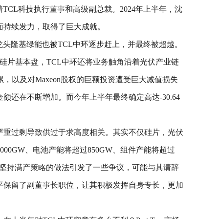
TCL科技执行董事和高级副总裁。2024年上半年，沈
方面持续发力，取得了巨大成就。
龙头隆基绿能也被TCL中环逐步赶上，并最终被超越。
硅片基本盘，TCL中环还将业务触角沿着光伏产业链
，以及对Maxeon股权的巨额投资遭受巨大减值损失
还在不断增加。而今年上半年最终确定高达-30.64
严重过剩导致供过于求高度相关。其实不仅硅片，光伏
00GW、电池产能将超过850GW、组件产能将超过
然坚持满产策略的做法引发了一些争议，可能与其请辞
浩平保留了副董事长职位，让其积极发挥自身专长，更加