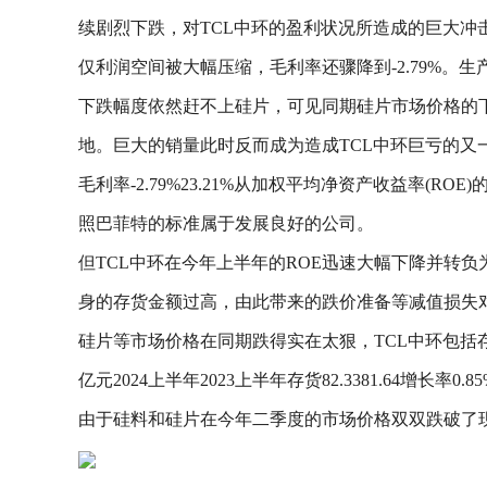
续剧烈下跌，对TCL中环的盈利状况所造成的巨大冲击。去
仅利润空间被大幅压缩，毛利率还骤降到-2.79%
下跌幅度依然赶不上硅片，可见同期硅片市场价格的
地。巨大的销量此时反而成为造成TCL中环巨亏的又一元凶。单位：
毛利率-2.79%23.21%从加权平均净资产收益率(R
照巴菲特的标准属于发展良好的公司。
但TCL中环在今年上半年的ROE迅速大幅下降并转负
身的存货金额过高，由此带来的跌价准备等减值损失对
硅片等市场价格在同期跌得实在太狠，TCL中环包括存
亿元2024上半年2023上半年存货82.3381.64增长率
由于硅料和硅片在今年二季度的市场价格双双跌破了