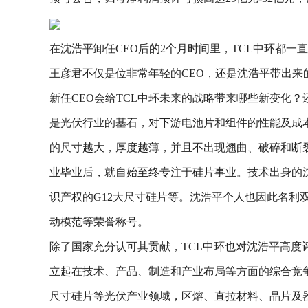
在沈浩平卸任CEO后的2个月时间里，TCL中环都一直
王彦君不仅是位非常年轻的CEO，还是沈浩平带出来的
新任CEO会给TCL中环未来的战略带来哪些新变化？还
是光伏行业的基石，对下游电池片和组件的性能及成
的尺寸越大，厚度越薄，并且不出现翘曲、破碎和断裂
业毕业后，就自始至终专注于硅片事业。技术出身的
识产权的G12大尺寸硅片等。沈浩平个人也因此名利双
动模范等荣誉称号。
除了国家充分认可其贡献，TCL中环也对沈浩平高度
立起在技术、产品、制造和产业布局等方面的综合竞
尺寸硅片等光伏产业领域，区熔、直拉材料、晶片及器