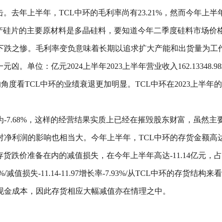
年上半年，TCL中环的毛利率尚有23.21%，然而今年上半年营收
。生产硅片的主要原材料是多晶硅料，要知道今年二季度硅料市场
下跌之惨。毛利率变负意味着长期以追求扩大产能和出货量为工作
亿元2024上半年2023上半年营业收入162.13348.98增长率-53.
OE)的角度看TCL中环的业绩衰退更加明显。TCL中环在2023上半
为-7.68%，这样的经营结果实质上已经在摧毁股东财富，虽然
净利润的影响也相当大。今年上半年，TCL中环的存货金额高达8
货跌价准备在内的减值损失，在今年上半年高达-11.14亿元，
0.85%/减值损失-11.14-11.97增长率-7.93%/从TCL中
现金成本，因此存货相应大幅减值亦在情理之中。