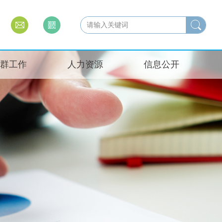
群工作
人力资源
信息公开