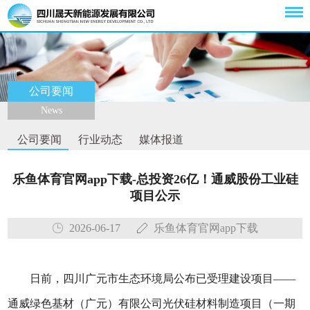
公司要闻
News
公司要闻
行业动态
媒体报道
乐鱼体育官网app下载-总投资26亿！通威股份工业硅
项目公示
2026-06-17
乐鱼体育官网app下载
日前，四川广元市生态环境局公布已受理建设项目——
通威绿色基材（广元）有限公司光伏硅材料制造项目（一期