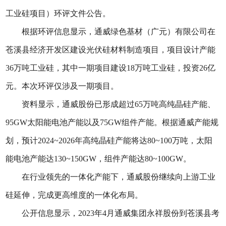
工业硅项目）环评文件公告。
根据环评信息显示，通威绿色基材（广元）有限公司在
苍溪县经济开发区建设光伏硅材料制造项目，项目设计产能
36万吨工业硅，其中一期项目建设18万吨工业硅，投资26亿
元。本次环评仅涉及一期项目。
资料显示，通威股份已形成超过65万吨高纯晶硅产能、
95GW太阳能电池产能以及75GW组件产能。根据通威产能规
划，预计2024~2026年高纯晶硅产能将达80~100万吨，太阳
能电池产能达130~150GW，组件产能达80~100GW。
在行业领先的一体化产能下，通威股份继续向上游工业
硅延伸，完成更高维度的一体化布局。
公开信息显示，2023年4月通威集团永祥股份到苍溪县考