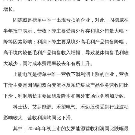
增长。
固德威是榜单中唯一出现亏损的企业，对此，固德威在
半年报中表示，营收下降主要受海外库存和境外销量大幅下
降等因素影响；利润下降主要系境外高毛利产品销售降幅，
高于境内较低毛利产品销售收入增幅，导致总体销售毛利较
大减少，同时成本费用率较去年有所上升。
上能电气是榜单中唯一营收下滑利润上涨的企业，营收
下滑主要是因储能双向变流器及系统集成产品业务营收同比
下滑，利润增长主要因研发降本和海外市场业务增加所致。
科士达、艾罗能源、禾望电气、禾迈股份受到行业波动
影响较大，营收利润均同比下滑。
其中，2024年年初上市的艾罗能源营收利润同比跌幅最