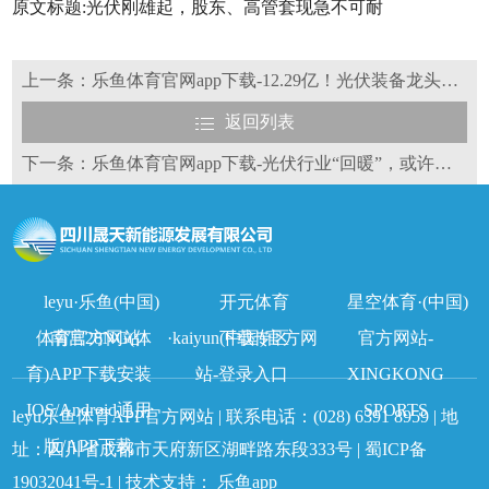
原文标题:光伏刚雄起，股东、高管套现急不可耐
上一条：乐鱼体育官网app下载-12.29亿！光伏装备龙头签大单
返回列表
下一条：乐鱼体育官网app下载-光伏行业“回暖”，或许已不远
leyu·乐鱼(中国)
开元体育
星空体育·(中国)
体育官方网站
南宫28NG(体
·kaiyun(中国)官方网
下载专区
官方网站-
育)APP下载安装
站-登录入口
XINGKONG
IOS/Android通用
SPORTS
leyu乐鱼体育APP官方网站 | 联系电话：
(028) 6391 8959
| 地
版/APP下载
址：四川省成都市天府新区湖畔路东段333号 |
蜀ICP备
19032041号-1
| 技术支持：
乐鱼app