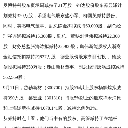
罗博特科股东夏承周减持了21万股，钧达股份股东苏显泽计
划减持320万股，禾望电气股东盛小军、柳国英减持股份。
同时，英杰电气董事、副总陈金杰拟减持60,000股，副总经
理崔连润拟减持15,300股，副总、董秘刘世伟拟减持22,300
股，财务总监张海涛拟减持22,900股；珈伟新能质权人浙商
金汇信托拟减持约827万股；德业股份股东亨丽创投 、德派
创投拟减持350万股；鹿山新材董事、副总经理唐舫成拟减持
562,569股；
9月11日，岱勒新材（300700）持股5%以上股东杨辉煌拟减
持390万股；鑫宏业（301310）持股5%以上的股东祥禾涌原
和上海泷新拟减持4,078,141股，减持比例为3%。
从减持时点上看，他们当中有的股东、高管减持了在地板