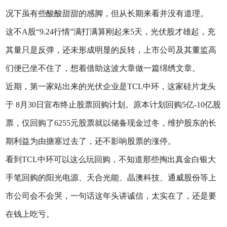
况下虽有些酸酸甜甜的感脚，但从长期来看并没有道理。
这不A股“9.24行情”满打满算刚起来5天，光伏股才雄起，充
其量只是反弹，还未形成明显的反转，上市公司及其董监高
们便已坐不住了，想着借助这波大章做一篇绵绣文章。
近期，第一家站出来的光伏企业是TCL中环，这家硅片龙头
于 8月30日宣布终止股票回购计划。原本计划回购5亿-10亿股
票，仅回购了6255元股票就以储备现金过冬，维护股东的长
期利益为由搪塞过去了，还不影响股票的涨停。
看到TCL中环可以这么玩回购，不知道那些掏出真金白银大
手笔回购的阳光电源、天合光能、晶澳科技、通威股份等上
市公司会不会哭，一句话这年头讲诚信，太实在了，还是要
在钱上吃亏。