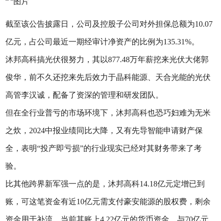
截至该公告披露日，公司及控股子公司对外担保总额为10.07
亿元，占公司最近一期经审计净资产的比例为135.31%。
沐邦高科搞光伏很努力，其以877.48万年薪挖来光伏大佬郭
俊华，前不久还挖来先后效力于晶科能源、天合光能的光伏
高管李汉诚，配备了资深的管理和研发团队。
但在全行业普亏的市场环境下，沐邦高科也恐巧妇难为无米
之炊，2024中报业绩同比大降，又有先导智能申请财产保
全，表明“投产即亏损”的行业现实已经对其财务带来了考
验。
比其他跨界新军强一点的是，沐邦高科14.18亿元定增已到
账，可这笔资金有近10亿元需支付豪安能源的股权费，剩余
资金用于补流。当前其账上4.22亿元的货币资金，与70亿元