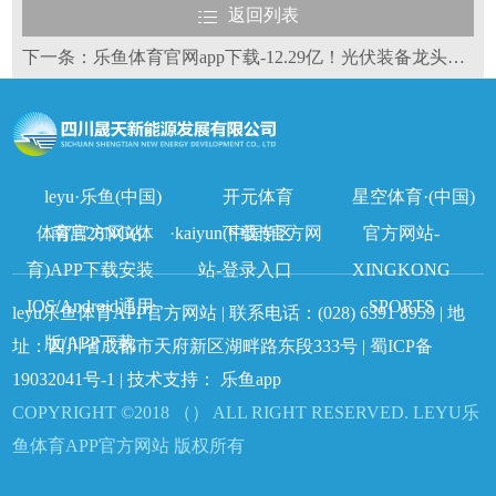
返回列表
下一条：乐鱼体育官网app下载-12.29亿！光伏装备龙头签大单
leyu·乐鱼(中国)
开元体育
星空体育·(中国)
体育官方网站
南宫28NG(体
·kaiyun(中国)官方网
下载专区
官方网站-
育)APP下载安装
站-登录入口
XINGKONG
IOS/Android通用
SPORTS
leyu乐鱼体育APP官方网站 | 联系电话：
(028) 6391 8959
| 地
版/APP下载
址：四川省成都市天府新区湖畔路东段333号 |
蜀ICP备
19032041号-1
| 技术支持：
乐鱼app
COPYRIGHT ©2018 （） ALL RIGHT RESERVED. LEYU乐
鱼体育APP官方网站 版权所有