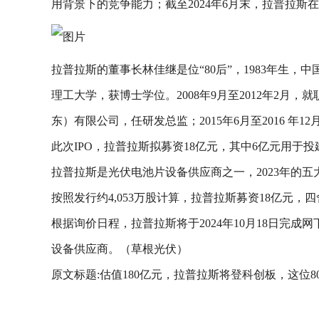
用背景下的竞争能力；截至2024年6月末，拉普拉斯在
拉普拉斯的董事长林佳继是位“80后”，1983年生，中
理工大学，获博士学位。2008年9月至2012年2月，就职于Solar
东）有限公司，任研发总监；2015年6月至2016 
此次IPO，拉普拉斯拟募资18亿元，其中6亿元用
拉普拉斯是光伏电池片设备供应商之一，2023年的
按照发行约4,053万股计算，拉普拉斯募资18亿元，
根据询价日程，拉普拉斯将于2024年10月18日
设备供应商。（草根光伏）
原文标题:估值180亿元，拉普拉斯将登科创板，这位8