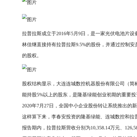
拉普拉斯成立于2016年5月9日，是一家光伏电池片
林佳继直接持有拉普拉斯9.5%的股份，并通过控制安
的股权。
股权结构显示，大连连城数控机器股份有限公司（简称“
能持股5%以上的股东，是隆基绿能创业初期的重要投资人
2020年7月27日，全国中小企业股份转让系统推出
这样算下来，李春安投资的隆基绿能、连城数控和拉
报告期内，拉普拉斯营收分别为10,358.14万元、126,