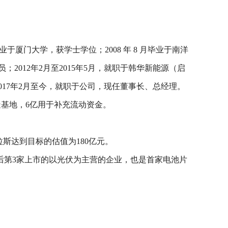
于厦门大学，获学士学位；2008 年 8 月毕业于南洋
IS），任研究员；2012年2月至2015年5月，就职于韩华新能源（启
2017年2月至今，就职于公司，现任董事长、总经理。
造基地，6亿用于补充流动资金。
。
拉斯达到目标的估值为180亿元。
之后第3家上市的以光伏为主营的企业，也是首家电池片