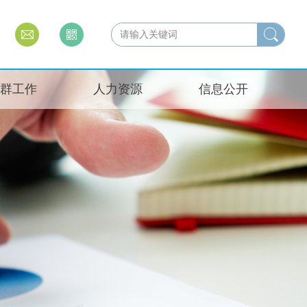
群工作
人力资源
信息公开