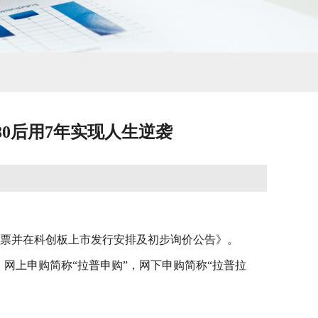
80后用7年实现人生逆袭
股票并在科创板上市发行安排及初步询价公告》。
6，网上申购简称“拉普申购”，网下申购简称“拉普拉