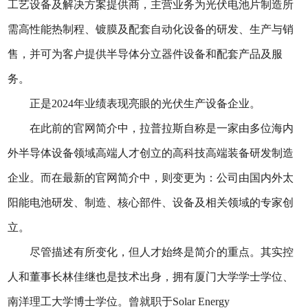
工艺设备及解决方案提供商，主营业务为光伏电池片制造所
需高性能热制程、镀膜及配套自动化设备的研发、生产与销
售，并可为客户提供半导体分立器件设备和配套产品及服
务。
正是2024年业绩表现亮眼的光伏生产设备企业。
在此前的官网简介中，拉普拉斯自称是一家由多位海内
外半导体设备领域高端人才创立的高科技高端装备研发制造
企业。而在最新的官网简介中，则变更为：公司由国内外太
阳能电池研发、制造、核心部件、设备及相关领域的专家创
立。
尽管描述有所变化，但人才始终是简介的重点。其实控
人和董事长林佳继也是技术出身，拥有厦门大学学士学位、
南洋理工大学博士学位。曾就职于Solar Energy