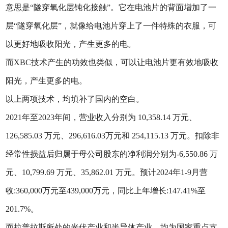
意思是“隧穿氧化层钝化接触”。它在电池片的背面增加了一
层“隧穿氧化层”，就像给电池片穿上了一件特殊的衣服，可
以更好地吸收阳光，产生更多的电。
而XBC技术产生的功效也类似，可以让电池片更有效地吸收
阳光，产生更多的电。
以上两项技术，均填补了国内的空白。
2021年至2023年间，营业收入分别为 10,358.14 万元、
126,585.03 万元、296,616.03万元和 254,115.13 万元。扣除非
经常性损益后归属于母公司股东的净利润分别为-6,550.86 万
元、10,799.69 万元、35,862.01 万元。预计2024年1-9月营
收:360,000万元至439,000万元，同比上年增长:147.41%至
201.7%。
而拉普拉斯所处的光伏产业和半导体产业，均为国家重点支