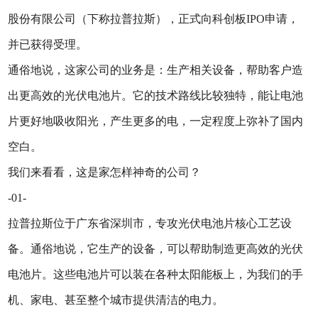
股份有限公司（下称拉普拉斯），正式向科创板IPO申请，
并已获得受理。
通俗地说，这家公司的业务是：生产相关设备，帮助客户造
出更高效的光伏电池片。它的技术路线比较独特，能让电池
片更好地吸收阳光，产生更多的电，一定程度上弥补了国内
空白。
我们来看看，这是家怎样神奇的公司？
-01-
拉普拉斯位于广东省深圳市，专攻光伏电池片核心工艺设
备。通俗地说，它生产的设备，可以帮助制造更高效的光伏
电池片。这些电池片可以装在各种太阳能板上，为我们的手
机、家电、甚至整个城市提供清洁的电力。