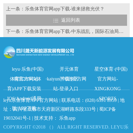
上一条：乐鱼体育官网app下载-谁来拯救光伏？
返回列表
下一条：乐鱼体育官网app下载-中东战乱，国际石油局势动荡，新能源竞争优势凸显
leyu·乐鱼(中国)
开元体育
星空体育·(中国)
体育官方网站
南宫28NG(体
·kaiyun(中国)官方网
下载专区
官方网站-
育)APP下载安装
站-登录入口
XINGKONG
IOS/Android通用
SPORTS
leyu乐鱼体育APP官方网站 | 联系电话：
(028) 6391 8959
| 地
版/APP下载
址：四川省成都市天府新区湖畔路东段333号 |
蜀ICP备
19032041号-1
| 技术支持：
乐鱼app
COPYRIGHT ©2018 （） ALL RIGHT RESERVED. LEYU乐