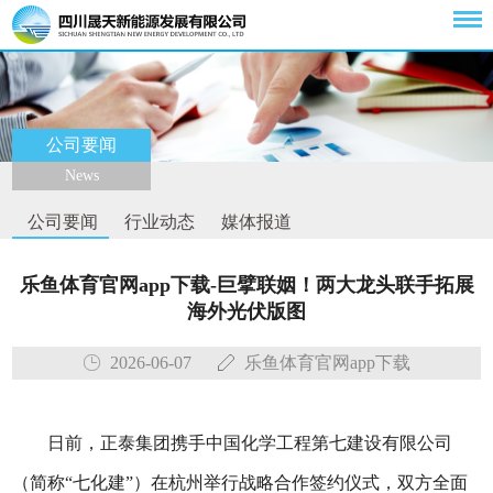
公司要闻
News
公司要闻
行业动态
媒体报道
乐鱼体育官网app下载-巨擘联姻！两大龙头联手拓展
海外光伏版图
2026-06-07
乐鱼体育官网app下载
日前，正泰集团携手中国化学工程第七建设有限公司
（简称“七化建”）在杭州举行战略合作签约仪式，双方全面