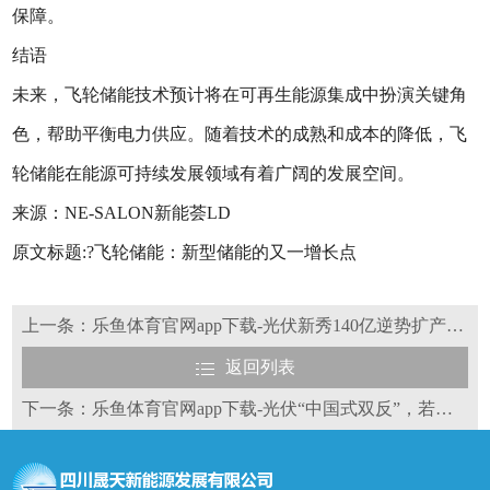
保障。
结语
未来，飞轮储能技术预计将在可再生能源集成中扮演关键角
色，帮助平衡电力供应。随着技术的成熟和成本的降低，飞
轮储能在能源可持续发展领域有着广阔的发展空间。
来源：NE-SALON新能荟LD
原文标题:?飞轮储能：新型储能的又一增长点
上一条：乐鱼体育官网app下载-光伏新秀140亿逆势扩产，行业周期是否真正见底？
返回列表
下一条：乐鱼体育官网app下载-光伏“中国式双反”，若自律、共识有效就不会有供需错配了