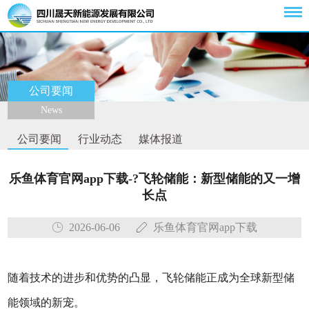
公司要闻
News
公司要闻
行业动态
媒体报道
乐鱼体育官网app下载-?飞轮储能：新型储能的又一增
长点
2026-06-06
乐鱼体育官网app下载
随着技术的进步和优势的凸显，飞轮储能正成为全球新型储
能领域的新宠。