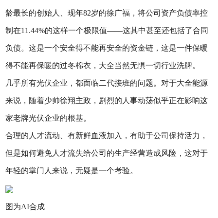
龄最长的创始人、现年82岁的徐广福，将公司资产负债率控
制在11.44%的这样一个极限值——这其中甚至还包括了合同
负债。这是一个安全得不能再安全的资金链，这是一件保暖
得不能再保暖的过冬棉衣，大全当然无惧一切行业洗牌。
几乎所有光伏企业，都面临二代接班的问题。对于大全能源
来说，随着少帅徐翔主政，剧烈的人事动荡似乎正在影响这
家老牌光伏企业的根基。
合理的人才流动、有新鲜血液加入，有助于公司保持活力，
但是如何避免人才流失给公司的生产经营造成风险，这对于
年轻的掌门人来说，无疑是一个考验。
图为AI合成