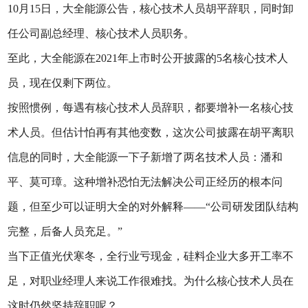
10月15日，大全能源公告，核心技术人员胡平辞职，同时卸
任公司副总经理、核心技术人员职务。
至此，大全能源在2021年上市时公开披露的5名核心技术人
员，现在仅剩下两位。
按照惯例，每遇有核心技术人员辞职，都要增补一名核心技
术人员。但估计怕再有其他变数，这次公司披露在胡平离职
信息的同时，大全能源一下子新增了两名技术人员：潘和
平、莫可璋。这种增补恐怕无法解决公司正经历的根本问
题，但至少可以证明大全的对外解释——“公司研发团队结构
完整，后备人员充足。”
当下正值光伏寒冬，全行业亏现金，硅料企业大多开工率不
足，对职业经理人来说工作很难找。为什么核心技术人员在
这时仍然坚持辞职呢？