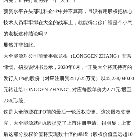
阿曼，正在打造另外一个“大全”？
薪资水平在头部硅料企业中并不算高，且没有用股权把核心
技术人员牢牢绑在大全的战车上，就能得出徐广福是个小气
的老板这种结论吗？
显然并非如此。
大全能源对公司前董事张龙根（LONGGEN ZHANG）非常
慷慨。招股说明书显示，2020年6月，“开曼大全将其持有的
发行人1%的股份（对应注册资本1,625万元）以45,238,040.00
元转让给LONGGEN ZHANG“, 对应每股单价为2.71元/股至
2.86元/股。
这是大全能源在IPO前的最后一轮股权变更。这次股权变更
完，大全能源就向A股提交了上市注册申请。很明显，上市
后这部分股权价值将实现数十倍的暴增（股权价值曾远超10