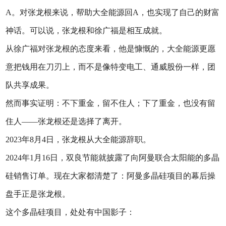
A。对张龙根来说，帮助大全能源回A，也实现了自己的财富
神话。可以说，张龙根和徐广福是相互成就。
从徐广福对张龙根的态度来看，他是慷慨的，大全能源更愿
意把钱用在刀刃上，而不是像特变电工、通威股份一样，团
队共享成果。
然而事实证明：不下重金，留不住人；下了重金，也没有留
住人——张龙根还是选择了离开。
2023年8月4日，张龙根从大全能源辞职。
2024年1月16日，双良节能就披露了向阿曼联合太阳能的多晶
硅销售订单。现在大家都清楚了：阿曼多晶硅项目的幕后操
盘手正是张龙根。
这个多晶硅项目，处处有中国影子：