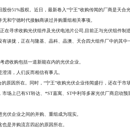
阳股份51%股权。近日，最新卷入“宁王”收购传闻的厂商是天合
司并无和宁德时代接触商谈过并购重组相关事项。
代正在寻求收购光伏组件及光伏电池片公司,目前正与光伏组件制
没有谈拢，正在与隆基、晶科、晶澳、天合四大组件厂中的其中
未考虑收购包括一道新能在内的光伏企业。
是澄清，人们反而相信有事儿。
合的原因所在。同时，“宁王”收购光伏企业传闻盛行，还在于市
市场上已有ST聆达、*ST嘉寓、ST中利等多家光伏厂商启动
进光伏企业之间的并购、重组成为现实。
这也是并购流言四起的原因所在。