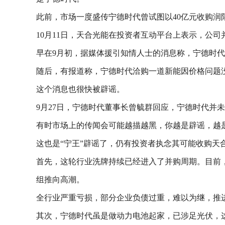
此前，市场一度盛传宁德时代曾试图以40亿元收购润
10月11日，天合光能在投资者互动平台上表示，公
早在9月初，据媒体援引知情人士的消息称，宁德时
随后，有报道称，宁德时代洽购一道新能因价格问题
这个消息也很快被辟谣。
9月27日，宁德时代董事长曾毓群回应，宁德时代并
有时市场上的传闻会可能越描越黑，你越是辟谣，越
这也是“宁王”辟谣了，仍有投资者执念其可能收购天
首先，这轮行业洗牌持续已经进入了并购周期。目前，
组推向高潮。
全行业严重亏损，部分企业负债过重，难以为继，推
其次，宁德时代虽是做动力电池起家，已涉足光伏，