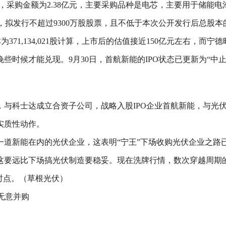
商，采购金额为2.38亿元，主要采购品种是电芯，主要用于储能电池
，拟发行不超过9300万股股票，且不低于本次公开发行后总股本的1
371,134,021股计算，上市后的估值接近150亿元左右，而
时候才能兑现。9月30日，首航新能的IPO状态已更新为“中止”
，与科士达成立合资子公司，战略入股IPO企业首航新能，与光
实质性动作。
一道新能在内的光伏企业，这表明“宁王”下场收购光伏企业之路
这要远比下场搞光伏制造要稳妥。现在洗牌行情，数次穿越周期
时点。（草根光伏）
无意并购