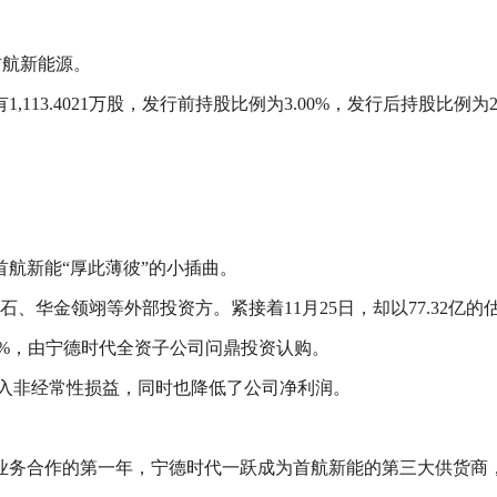
首航新能源。
113.4021万股，发行前持股比例为3.00%，发行后持股比例
航新能“厚此薄彼”的小插曲。
汇基石、华金领翊等外部投资方。紧接着11月25日，却以77.32
本3%，由宁德时代全资子公司问鼎投资认购。
万，计入非经常性损益，同时也降低了公司净利润。
。
业务合作的第一年，宁德时代一跃成为首航新能的第三大供货商，采购