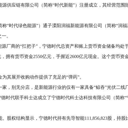
能源供应链有限公司（简称“时代新能”）注册成立，其经营范
称“时代绿色能源”）通子溧阳润福新能源有限公司（简称“润福
之一。
能源厂商的“扛把子”，宁德时代总资产和账上货币资金储备均处
1亿元，拥有货币资金2550亿元，手握近2600亿元现金。这个货币
金为其展开收购动作提供了充足的“弹药”。
一家，别无分店，是新能源行业的仅有一家具备“鲸吞”光伏二线
宁德时代联手科士达成立了宁德时代科士达科技有限公司（简称“宁
权结构显示，宁德时代持有先导智能111,856,823股，持股