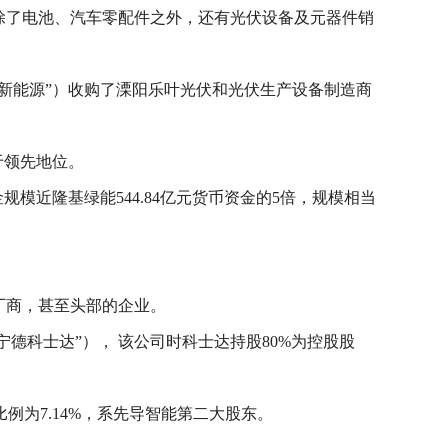
围除了电池、汽车零配件之外，还有光伏设备及元器件销
新能源”）收购了溧阳乐叶光伏和光伏生产设备制造商
于领先地位。
资金规模近隆基绿能544.84亿元货币资金的5倍，规模相当
厂商，甚至头部的企业。
德科士达”）， 该公司时科士达持股80%为控股股
比例为7.14%，系先导智能第二大股东。