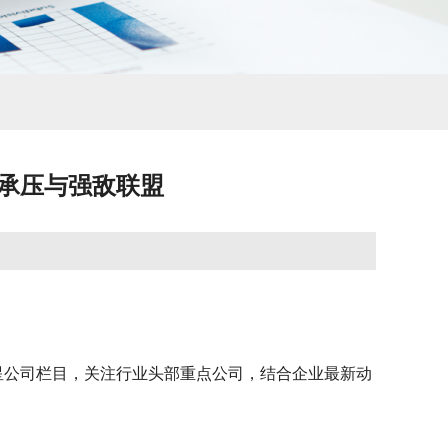
奏承压与强敌联盟
星公司栏目，关注行业头部重点公司，结合企业最新动