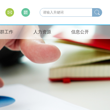
群工作
人力资源
信息公开