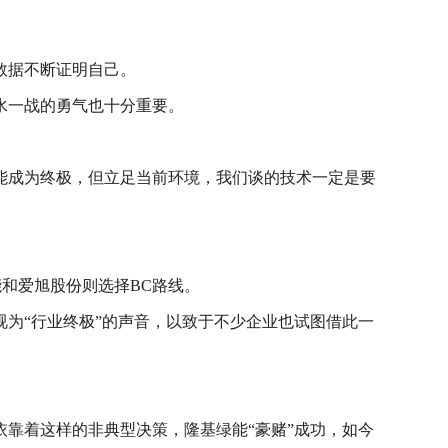
数据不断证明自己。
水一战的勇气也十分重要。
可能成为终极，但立足当前环境，我们谈的技术一定是要
能和爱旭股份则选择BC路线。
视为“行业终极”的声音，以致于不少企业也试图借此一
依靠着这样的非典型决策，隆基绿能“豪赌”成功，如今