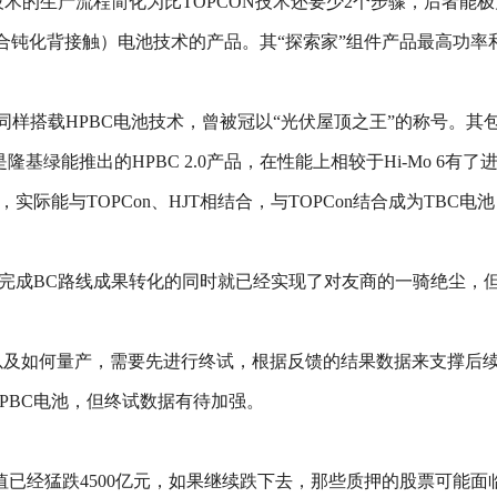
C技术的生产流程简化为比TOPCON技术还要少2个步骤，后者能
C（复合钝化背接触）电池技术的产品。其“探索家”组件产品最高功率和
产品，同样搭载HPBC电池技术，曾被冠以“光伏屋顶之王”的称号。
隆基绿能推出的HPBC 2.0产品，在性能上相较于Hi-Mo 6有
际能与TOPCon、HJT相结合，与TOPCon结合成为TBC电
在完成BC路线成果转化的同时就已经实现了对友商的一骑绝尘，
以及如何量产，需要先进行终试，根据反馈的结果数据来支撑后
PBC电池，但终试数据有待加强。
已经猛跌4500亿元，如果继续跌下去，那些质押的股票可能面