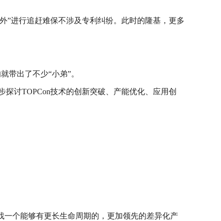
圈外”进行追赶难保不涉及专利纠纷。此时的隆基，更多
就带出了不少“小弟”。
一步探讨TOPCon技术的创新突破、产能优化、应用创
寻找一个能够有更长生命周期的，更加领先的差异化产