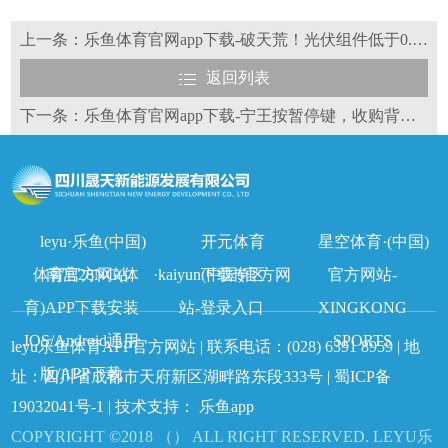
上一条：乐鱼体育官网app下载-破天荒！光伏组件低于0.68元/W中标或违法
返回列表
下一条：乐鱼体育官网app下载-宁王按暂停键，收购背后的考量
leyu·乐鱼(中国)
开元体育
星空体育·(中国)
体育官方网站
南宫28NG(体
·kaiyun(中国)官方网
下载专区
官方网站-
育)APP下载安装
站-登录入口
XINGKONG
IOS/Android通用
SPORTS
leyu乐鱼体育APP官方网站 | 联系电话：
(028) 6391 8959
| 地
版/APP下载
址：四川省成都市天府新区湖畔路东段333号 |
蜀ICP备
19032041号-1
| 技术支持：
乐鱼app
COPYRIGHT ©2018 （） ALL RIGHT RESERVED. LEYU乐