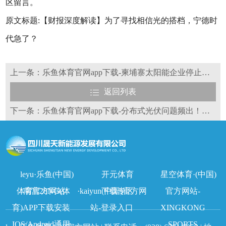
区留言。
原文标题:【财报深度解读】为了寻找相信光的搭档，宁德时
代急了？
上一条：乐鱼体育官网app下载-柬埔寨太阳能企业停止配合美国关税调查
返回列表
下一条：乐鱼体育官网app下载-分布式光伏问题频出！国家能源局进行通报
leyu·乐鱼(中国)
开元体育
星空体育·(中国)
体育官方网站
南宫28NG(体
·kaiyun(中国)官方网
下载专区
官方网站-
育)APP下载安装
站-登录入口
XINGKONG
IOS/Android通用
SPORTS