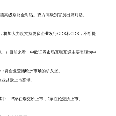
次中德高级别财金对话。双方高级别官员出席对话。
，将加大力度支持更多企业发行GDR和CDR，不断提
联互通。）目前来看，中欧证券市场互联互通主要表现为中
为中资企业登陆欧洲市场的桥头堡。
企业赴欧上市高潮。
其中，15家在瑞交所上市，2家在伦交所上市。