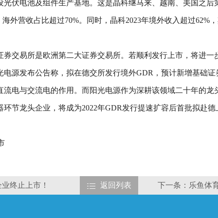
设光伏电池及组件生产基地。这是晶科继马来、越南、美国之后
海外营收占比超过70%。同时，晶科2023年境外收入超过62%，
证券交易所是欧洲第二大证券交易所。若顺利发行上市，将进一
光电源发布公告称，拟在德交所发行境外GDR，预计新增基础证券
直流电与交流电的作用。而阳光电源作为深耕该领域二十年的龙
节龙头企业，将成为2022年GDR发行提速扩容后首批拟赴德上
市
企业终止上市！
返回列表
下一条：乐鱼体育