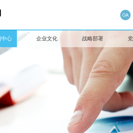
闻中心
企业文化
战略部署
党