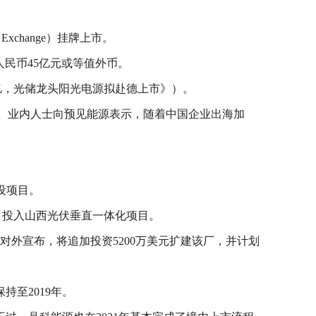
xchange）挂牌上市。
民币45亿元或等值外币。
8亿，光储龙头阳光电源拟赴德上市》）。
R。业内人士向预见能源表示，随着中国企业出海加
设项目。
元，投入山西光伏垂直一体化项目。
源对外宣布，将追加投资5200万美元扩建该厂，并计划
持至2019年。