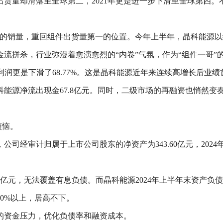
出货量却滑落至全球第二，2021年更是进一步下滑至全球第四。
5GW的销量，重回组件出货量第一的位置。今年上半年，晶科能源
流拼杀，行业弥漫着愈演愈烈的“内卷”气氛，作为“组件一哥”
净利润更是下滑了68.77%。这是晶科能源近年来连续高增长后业
科能源净流出现金67.8亿元。同时，二级市场的再融资也悄然变奏
烦恼。
公司经审计归属于上市公司股东的净资产为343.60亿元，2024年1
4亿元，无法覆盖有息负债。而晶科能源2024年上半年末资产负债率
0%以上，居高不下。
的资金压力，优化负债率和融资成本。