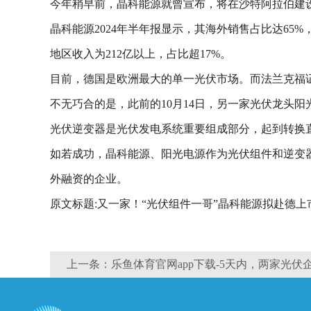
今年稍早前，晶科能源就曾宣布，将在沙特阿拉伯建
晶科能源2024年半年报显示，其海外销售占比达65%，
地区收入为212亿以上，占比超17%。
目前，德国是欧洲最大的单一光伏市场。而法兰克福
不无巧合的是，此前的10月14日，另一家光伏龙头阳
光伏逆变器是光伏发电系统重要组成部分，起到转换
如若成功，晶科能源、阳光电源作为光伏组件和逆变器环
外融资的企业。
原文标题:又一家！“光伏组件一哥”晶科能源拟赴德上
上一条：乐鱼体育官网app下载-5天内，两家光伏