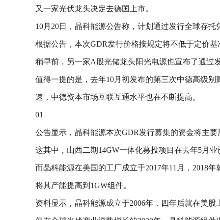
又一家光伏龙头决定去德国上市。
10月20日，晶科能源公告称，计划通过发行全球存托凭证（G
根据公告，本次GDR发行价格按规定将不低于定价基
稍早前，另一家A股光储龙头阳光电源也宣布了通过发
值得一提的是，去年10月初发布的第三次中德高级别
速，中德资本市场互联互通水平也在不断提高。
01
公告显示，晶科能源本次GDR发行募集的资金将主要
这其中，山西二期14GW一体化募投项目在去年5月业
而晶科能源在美国的工厂成立于2017年11月，20
将其产能提高到1GW组件。
资料显示，晶科能源成立于2006年，四年后就在美股