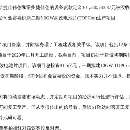
佳伟创和常州捷佳创的设备货款定金101,240,743.37元被没
金寨嘉悦新二期5.0GW高效电池片(TOPCon)生产项目。
办理了项目备案，并陆续办理了工程建设相关手续。该项目包括12条
目于2020年11月开工建设，截至目前，项目仍处于建设初期
池片项目。该项目总投资91.5亿元，一期拟建10GW TOPCon
处于建设初期阶段，ST聆达和金寨嘉悦的资金、技术实力并不雄厚
公司将持续监测市场动态，并定期对项目的经济可行性进行评估，
可能复工复产。但从季报传出的信号看，后续ST聆达能否复工
斗戏码可看。
，董事柏疆红对该议案投反对票。