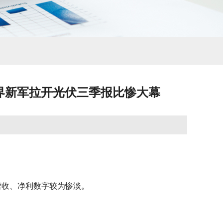
某跨界新军拉开光伏三季报比惨大幕
，营收、净利数字较为惨淡。