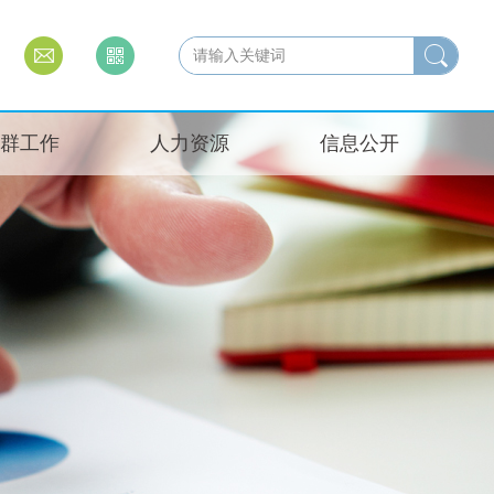
群工作
人力资源
信息公开