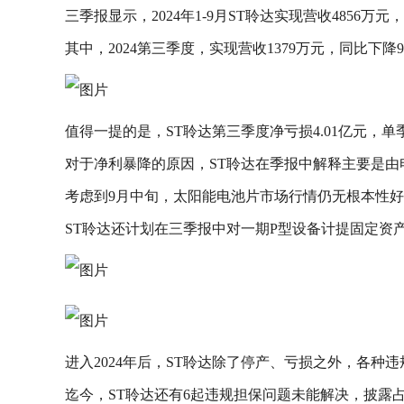
三季报显示，2024年1-9月ST聆达实现营收4856万元，同
其中，2024第三季度，实现营收1379万元，同比下降94.8
值得一提的是，ST聆达第三季度净亏损4.01亿元
对于净利暴降的原因，ST聆达在季报中解释主要是
考虑到9月中旬，太阳能电池片市场行情仍无根本性
ST聆达还计划在三季报中对一期P型设备计提固定资产减
进入2024年后，ST聆达除了停产、亏损之外，各种
迄今，ST聆达还有6起违规担保问题未能解决，披露占