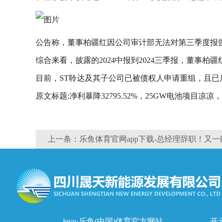
公告称，董事柏疆红因公司审计部无法对第三季度报
综合来看，披露的2024中报到2024三季报，董事
目前，ST聆达及其子公司已被债权人申请重组，且已
原文标题:净利暴降32795.52%，25GW电池项目
上一条：乐鱼体育官网app下载-总经理辞职！又
leyu·乐鱼(中国)体育官方网站
开元