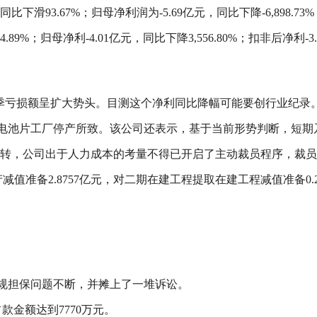
比下滑93.67%；归母净利润为-5.69亿元，同比下降-6,898.73%
9%；归母净利-4.01亿元，同比下降3,556.80%；扣非后净利-3.8
，单季亏损额呈扩大势头。目测这个净利同比降幅可能要创行业纪录
由电池片工厂停产所致。该公司还表示，基于当前形势判断，短期
好转，公司出于人力成本的考量不得已开启了主动裁员程序，裁
值准备2.8757亿元，对二期在建工程提取在建工程减值准备0.2
违规担保问题不断，并摊上了一堆诉讼。
款金额达到7770万元。