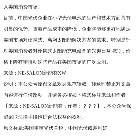
入美国消费市场。
目前，中国光伏企业在小型光伏电池的生产和技术方面具有
明显的优势。随着产品成本的降低，企业将能够更好地满足
美国市场对便携式、离网太阳能解决方案的需求。特别是针
对美国消费者对便携式太阳能充电设备的兴趣日益增加，价
格下降有望推动这些产品在美国市场的广泛应用。
来源：NE-SALON新能荟XW
说明：本公众号原创文章欢迎规范转载，转载时禁止对文章
内容进行任何改动，并请务必按如下格式标注来源和作者
【来源：NE-SALON新能荟；作者：？？？】，本公众号保
留采取法律手段维护合法权益的权利。
原文标题:美国重审光伏关税，中国光伏或迎利好