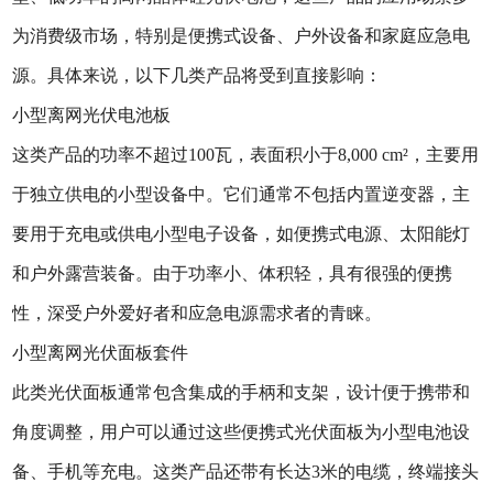
为消费级市场，特别是便携式设备、户外设备和家庭应急电
源。具体来说，以下几类产品将受到直接影响：
小型离网光伏电池板
这类产品的功率不超过100瓦，表面积小于8,000 cm²，主要用
于独立供电的小型设备中。它们通常不包括内置逆变器，主
要用于充电或供电小型电子设备，如便携式电源、太阳能灯
和户外露营装备。由于功率小、体积轻，具有很强的便携
性，深受户外爱好者和应急电源需求者的青睐。
小型离网光伏面板套件
此类光伏面板通常包含集成的手柄和支架，设计便于携带和
角度调整，用户可以通过这些便携式光伏面板为小型电池设
备、手机等充电。这类产品还带有长达3米的电缆，终端接头