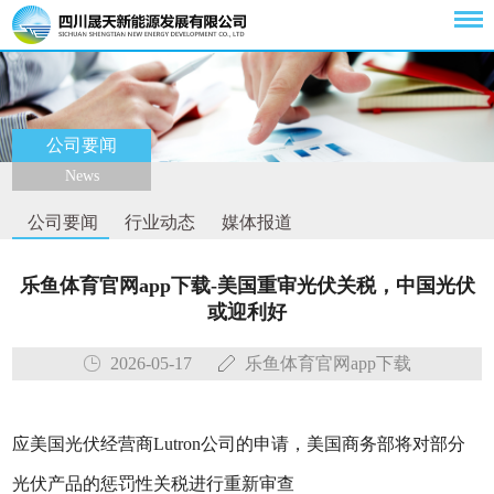
公司要闻
News
公司要闻
行业动态
媒体报道
乐鱼体育官网app下载-美国重审光伏关税，中国光伏
或迎利好
2026-05-17
乐鱼体育官网app下载
应美国光伏经营商Lutron公司的申请，美国商务部将对部分
光伏产品的惩罚性关税进行重新审查